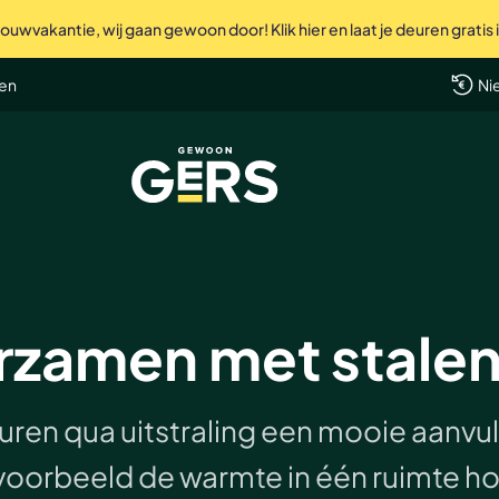
uwvakantie, wij gaan gewoon door! Klik hier en laat je deuren gratis
Perfec
len
Ni
GewoonGers
urzamen met stale
uren qua uitstraling een mooie aanvulli
jvoorbeeld de warmte in één ruimte ho