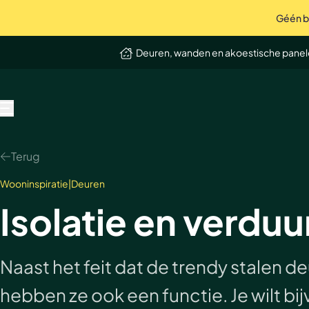
Géén bo
op Trustpilot
Uitstekend
4.9 / 5
Deuren, wanden en akoestische pane
MENU
Terug
Wooninspiratie
|
Deuren
Isolatie en verdu
Naast het feit dat de trendy stalen de
hebben ze ook een functie. Je wilt bi