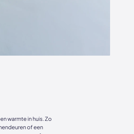
ekdeur in bestaand kozijn GewoonGers vtwonen
en warmte in huis. Zo
nnendeuren of een