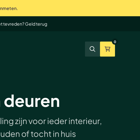
 inmeten.
te service tot in de puntjes
et tevreden? Geld terug
0
Zoeken
Winkelmand
n deuren
ng zijn voor ieder interieur,
uden of tocht in huis