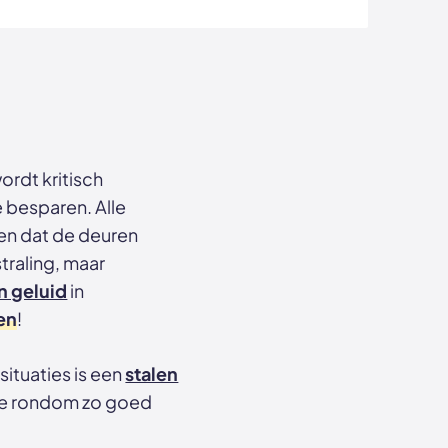
ordt kritisch
 besparen. Alle
en dat de deuren
traling, maar
n geluid
in
en
!
ituaties is een
stalen
die rondom zo goed