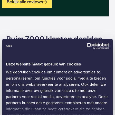
Bekijk alle reviews
Ruim 7000 klanten deelden
hun ervaring
Uit alle reviews scoren wij gemiddeld een
Deze website maakt gebruik van cookies
4.9
op Trustpilot. Lees hier de ervaringen
/5
We gebruiken cookies om content en advertenties te
van onze klanten.
personaliseren, om functies voor social media te bieden
en om ons websiteverkeer te analyseren. Ook delen we
Bekijk al onze reviews
informatie over uw gebruik van onze site met onze
partners voor social media, adverteren en analyse. Deze
partners kunnen deze gegevens combineren met andere
7287 reviews
informatie die u aan ze heeft verstrekt of die ze hebben