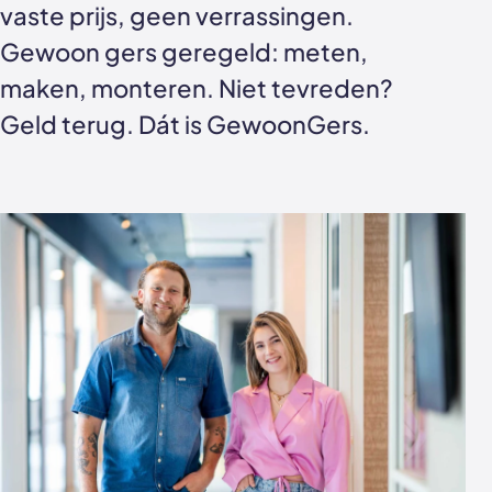
vaste prijs, geen verrassingen.
Akoestische panelen
Stalen schuifdeuren
Gewoon gers geregeld: meten,
Kleurstalen akoestische panelen
Stalen wanden
maken, monteren. Niet tevreden?
Geld terug. Dát is GewoonGers.
Sample sale
Stalen binnendeuren
Accessoires
Akoestische panelen
GewoonGers deuren outlet
Veelgestelde vragen