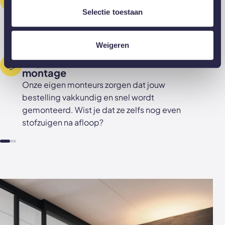
Nodig GewoonGers vrijblijvend thuis uit voor
Selectie toestaan
advies op maat. Geen zorgen: je zit nergens
aan vast!
Weigeren
Altijd inclusief professionele
montage
Onze eigen monteurs zorgen dat jouw
bestelling vakkundig en snel wordt
gemonteerd. Wist je dat ze zelfs nog even
stofzuigen na afloop?