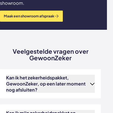
showroom.
Maak een showroom afspraak
Veelgestelde vragen over
GewoonZeker
Kan ik het zekerheidspakket,
GewoonZeker, op een later moment
nog afsluiten?
In principe koop je GewoonZeker tegelijk met de
bestelling van je wand of deur. Heb je je bestelling
gedaan voor
1 maart 2023
en nog niet de mogelijkheid
Kan ik mijn zekerheidspakket en