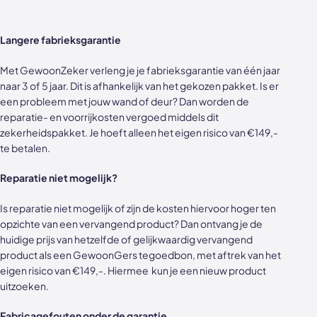
Langere fabrieksgarantie
Met GewoonZeker verleng je je fabrieksgarantie van één jaar
naar 3 of 5 jaar. Dit is afhankelijk van het gekozen pakket. Is er
een probleem met jouw wand of deur? Dan worden de
reparatie- en voorrijkosten vergoed middels dit
zekerheidspakket. Je hoeft alleen het eigen risico van €149,-
te betalen.
Reparatie niet mogelijk?
Is reparatie niet mogelijk of zijn de kosten hiervoor hoger ten
opzichte van een vervangend product? Dan ontvang je de
huidige prijs van hetzelfde of gelijkwaardig vervangend
product als een GewoonGers tegoedbon, met aftrek van het
eigen risico van €149,-. Hiermee kun je een nieuw product
uitzoeken.
Fabricagefouten onder de garantie