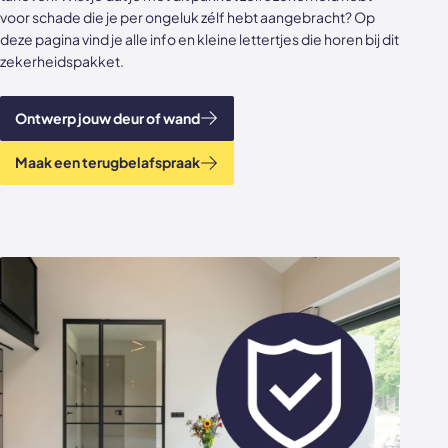
voor schade die je per ongeluk zélf hebt aangebracht? Op
Akoestische panelen
Stalen schuifdeuren
deze pagina vind je alle info en kleine lettertjes die horen bij dit
zekerheidspakket.
Kleurstalen akoestische panelen
Stalen wanden
Sample sale
Stalen binnendeuren
Ontwerp jouw deur of wand
Accessoires
Akoestische panelen
Maak een terugbelafspraak
GewoonGers deuren outlet
Veelgestelde vragen