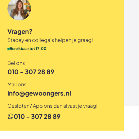
waarover je extra zekerheid hebt? Lees dan snel
verder op onze pagina over het
zekerheidspakket
GewoonZeker
.
Vragen?
Stacey en collega's helpen je graag!
Bereikbaar tot 17:00
Bel ons
010 - 307 28 89
Mail ons
info@gewoongers.nl
Gesloten? App ons dan alvast je vraag!
010 - 307 28 89