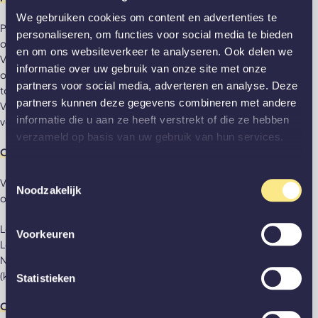
We gebruiken cookies om content en advertenties te
Poedercoatschade, niet voelbaar, die is ontstaan door, niet
personaliseren, om functies voor social media te bieden
opzettelijk, eigen toedoen of door toedoen van een ander
en om ons websiteverkeer te analyseren. Ook delen we
Voelbare schade (kras of deuk) aan poedercoat die is
informatie over uw gebruik van onze site met onze
ontstaan door, niet opzettelijk, eigen toedoen of door
partners voor social media, adverteren en analyse. Deze
toedoen van een ander
partners kunnen deze gegevens combineren met andere
Verkleuring poedercoating door gebruik van niet-
informatie die u aan ze heeft verstrekt of die ze hebben
voorgeschreven schoonmaakmiddelen
verzameld op basis van uw gebruik van hun services.
Onderdelen
Toestemmingsselectie
Van toepassing op door GewoonGers geleverde
Noodzakelijk
onderdelen:
Loslaten/slecht functioneren/niet functioneren deurbeslag
Voorkeuren
Loslaten scharnier(afwerking) of railsysteem(afwerking)
Niet- of slecht functioneren van scharnier- of railsysteem
(kraken, ratelen, stroef openen/sluiten)
Statistieken
Overig