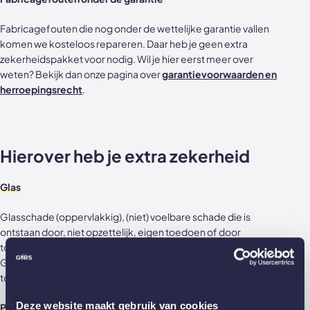
Fabricagefouten die nog onder de wettelijke garantie vallen
komen we kosteloos repareren. Daar heb je geen extra
zekerheidspakket voor nodig. Wil je hier eerst meer over
weten? Bekijk dan onze pagina over
garantievoorwaarden en
herroepingsrecht
.
Hierover heb je extra zekerheid
Glas
Glasschade (oppervlakkig), (niet) voelbare schade die is
ontstaan door, niet opzettelijk, eigen toedoen of door
toedoen van een ander
Glasbreuk door, niet opzettelijk, eigen toedoen of door
toedoen van een ander
Deze website maakt gebruik van cookies
Poedercoating