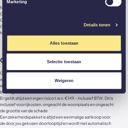
Marketing
Niet langer correct sluiten of openen van een deur
Gevolgschade aan wand en/of deur door inbraak
Gevolgschade door calamiteit (brandschade, waterschade)
Details tonen
Gevolgschade door het werken van overige materialen (b.v.
houten kozijn, houten vloer)
Alles toestaan
Goed om te weten:
Selectie toestaan
GewoonGers is verplicht het probleem of schade binnen 2
weken op te lossen tenzij anders overeengekomen of
Weigeren
wanneer producten van derden een langere levertijd
bedragen
Er geldt altijd een eigen risico t.w.v. €149,- inclusief BTW. Dit is
inclusief voorrijkosten, ongeacht de woonplaats en ongeacht
de grootte van de schade
Een zekerheidspakket is altijd een eenmalige aankoop voor
de door jou gekozen doorlooptijd en wordt niet automatisch