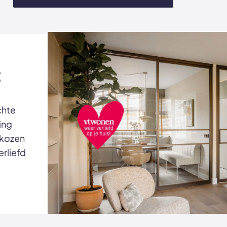
t
chte
ing
ekozen
erliefd