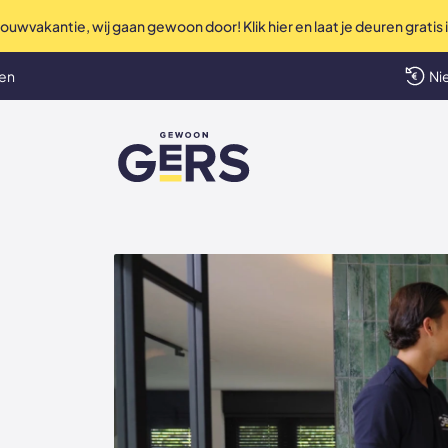
uwvakantie, wij gaan gewoon door! Klik hier en laat je deuren gratis
Perfec
len
Ni
GewoonGers