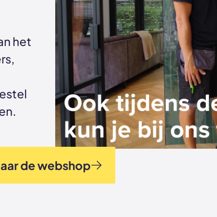
an het
rs,
estel
pen.
naar de webshop