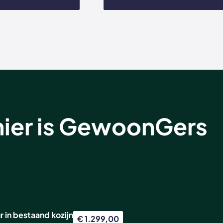
: hier is GewoonGers
in bestaand kozijn
€ 1.299,00