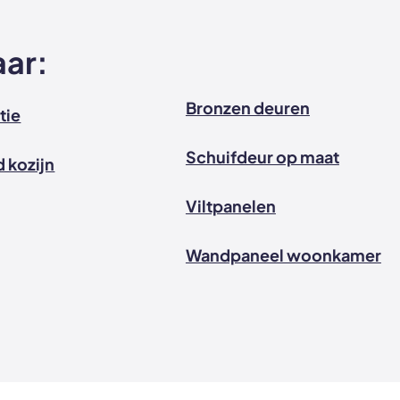
aar:
Bronzen deuren
tie
Schuifdeur op maat
 kozijn
Viltpanelen
Wandpaneel woonkamer