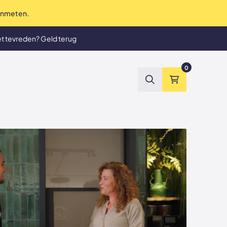
 inmeten.
te service tot in de puntjes
et tevreden? Geld terug
0
Zoeken
Winkelmand