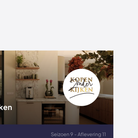
jken
Seizoen 9 - Aflevering 11