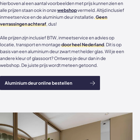
hierboven al een aantal voorbeelden met prijs kunnen zien en
alle prijzen staan ook in onze
webshop
vermeld. Altijd inclusief
inmeetservice en de aluminium deur installatie.
Geen
verrassingen achteraf
, dus!
Alle prijzen zijn inclusief BTW, inmeetservice en advies op
locatie, transport en montage
door heel Nederland
. Dit is op
basis van een aluminium deur zwart met helder glas. Wil je een
andere kleur of glassoort? Ontwerp je deur dan in de
webshop. De juiste prijs wordt meteen getoond.
Aluminium deur online bestellen