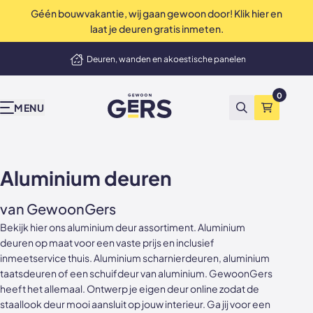
Géén bouwvakantie, wij gaan gewoon door! Klik hier en
Perfecte service tot in de puntjes
laat je deuren gratis inmeten.
elmand
Deuren, wanden en akoestische panelen
Onze producten
Inspiratie & advies
Bekend van tv
Wij zijn Gers
Contact
Showrooms
Niet tevreden? Geld terug
0
GewoonGers
Alle producten
Binnenkijken
vtwonen
Waarom GewoonGers
Neem contact op
Showroom & fabriek Vlaardingen
MENU
Zoeken
Winkelma
Deuren in bestaand kozijn
Blog
Kopen Zonder Kijken
Bestelproces
WhatsApp
Showroom Amsterdam
Deuren met kozijn
Keuzehulp
Levering & betaling
Terugbelafspraak
Aluminium deuren
Taatsdeuren
Advies video's
Wij zijn GewoonGers
Afspraak aan huis
van GewoonGers
Bekijk hier ons aluminium deur assortiment. Aluminium
Schuifdeuren
Stalen deuren
Team
Offerte aanvragen
deuren op maat voor een vaste prijs en inclusief
inmeetservice thuis. Aluminium scharnierdeuren, aluminium
Deur- wand combinaties
Stalen opdekdeuren
Vacatures
Showrooms
taatsdeuren of een schuifdeur van aluminium. GewoonGers
heeft het allemaal. Ontwerp je eigen deur online zodat de
Wanden
Stalen taatsdeuren
staallook deur mooi aansluit op jouw interieur. Ga jij voor een