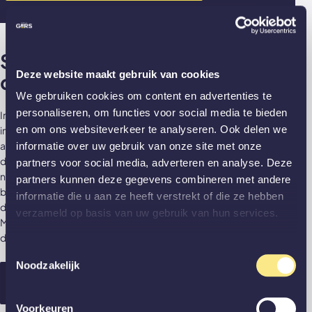
Stalen deuren of aluminium
Deze website maakt gebruik van cookies
deuren?
We gebruiken cookies om content en advertenties te
personaliseren, om functies voor social media te bieden
In de zoektocht naar stalen deuren komt er een heleboel
en om ons websiteverkeer te analyseren. Ook delen we
informatie op je af. Maar als je nu dus graag wilt weten of een
aluminium binnendeur beter is dan een stalen binnendeur,
informatie over uw gebruik van onze site met onze
dan kunnen we je een handje helpen. Hier hebben we
partners voor social media, adverteren en analyse. Deze
namelijk een blog over geschreven. Hierin leggen we
partners kunnen deze gegevens combineren met andere
bijvoorbeeld uit dat aluminium een stuk lichter in gewicht is
informatie die u aan ze heeft verstrekt of die ze hebben
dan staal en daardoor zijn de deuren ook prettiger in gebruik.
verzameld op basis van uw gebruik van hun services.
Maar óók dat aluminium bijna volledig recyclebaar en dus een
duurzaam product is.
Toestemmingsselectie
Noodzakelijk
Blog: wat is beter aluminium of stalen
deuren?
Voorkeuren