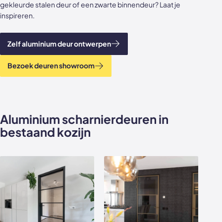
gekleurde stalen deur of een zwarte binnendeur? Laat je
Akoestische panelen
Stalen schuifdeuren
inspireren.
Kleurstalen akoestische panelen
Stalen wanden
Zelf aluminium deur ontwerpen
Sample sale
Stalen binnendeuren
Bezoek deuren showroom
Accessoires
Akoestische panelen
GewoonGers deuren outlet
Aluminium scharnierdeuren in
Veelgestelde vragen
bestaand kozijn