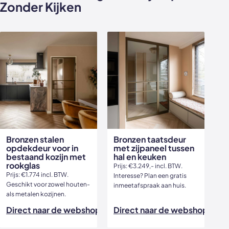
Zonder Kijken
Bronzen stalen
Bronzen taatsdeur
opdekdeur voor in
met zijpaneel tussen
bestaand kozijn met
hal en keuken
rookglas
Prijs: €3.249,- incl. BTW.
Prijs: €1.774 incl. BTW.
Interesse? Plan een gratis
Geschikt voor zowel houten-
inmeetafspraak aan huis.
als metalen kozijnen.
Direct naar de webshop
Direct naar de webshop