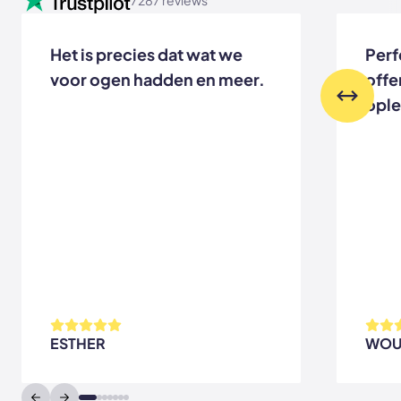
7287 reviews
Het is precies dat wat we
Perf
voor ogen hadden en meer.
offe
ople
ESTHER
WOU