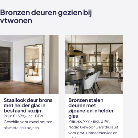
Bronzen deuren gezien bij
vtwonen
Staallook deur brons
Bronzen stalen
met helder glas in
deuren met
bestaand kozijn
zijpanelen in helder
glas
Prijs: €1.599,- incl. BTW.
Prijs: €6.999,- incl. BTW.
Geschikt voor zowel houten-
Nodig GewoonGers thuis uit
als metalen kozijnen.
voor gratis inmeetservice en