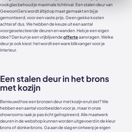
rookglas behoud je maximale lichtinval. Een stalen deur van
GewoonGers wordt áltijd op maat gemaakt en bij je
gemonteerd, voor een vaste prijs. Geen gekke kosten
achteraf dus. We hebben de keuze uit een aantal
voorgeselecteerde deuren en wanden. Heb je een eigen
idee? Dan kun je een vrijblijvende
offerte
aanvragen. Welke
deur je ook kiest: het wordt een ware blikvanger voor je
interieur.
Een stalen deur in het brons
met kozijn
Benieuwd hoe een bronzen deur met kozijn eruit ziet? We
hebben een aantal voorbeelden voor je, maar in onze
showrooms raak je pas écht geïnspireerd. Alle maatwerk
deuren in de webshop kunnen worden uitgevoerd in de kleur
brons of donkerbrons. Ga aan de slag en ontwerp je eigen