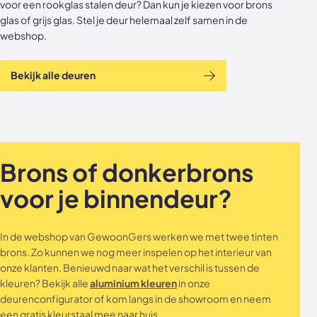
voor een rookglas stalen deur? Dan kun je kiezen voor brons
glas of grijs glas. Stel je deur helemaal zelf samen in de
webshop.
Bekijk alle deuren
Brons of donkerbrons
voor je binnendeur?
In de webshop van GewoonGers werken we met twee tinten
brons. Zo kunnen we nog meer inspelen op het interieur van
onze klanten. Benieuwd naar wat het verschil is tussen de
kleuren? Bekijk alle
aluminium kleuren
in onze
deurenconfigurator of kom langs in de showroom en neem
een gratis kleurstaal mee naar huis.