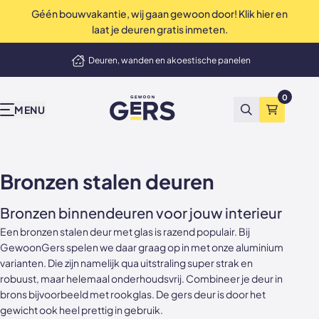
Géén bouwvakantie, wij gaan gewoon door! Klik hier en
Perfecte service tot in de puntjes
laat je deuren gratis inmeten.
elmand
Deuren, wanden en akoestische panelen
Onze producten
Inspiratie & advies
Bekend van tv
Wij zijn Gers
Contact
Showrooms
Niet tevreden? Geld terug
0
GewoonGers
Alle producten
Binnenkijken
vtwonen
Waarom GewoonGers
Neem contact op
Showroom & fabriek Vlaardingen
MENU
Zoeken
Winkelma
Deuren in bestaand kozijn
Blog
Kopen Zonder Kijken
Bestelproces
WhatsApp
Showroom Amsterdam
Deuren met kozijn
Keuzehulp
Levering & betaling
Terugbelafspraak
Bronzen stalen deuren
Taatsdeuren
Advies video's
Wij zijn GewoonGers
Afspraak aan huis
Bronzen binnendeuren voor jouw interieur
Een bronzen stalen deur met glas is razend populair. Bij
Schuifdeuren
Stalen deuren
Team
Offerte aanvragen
GewoonGers spelen we daar graag op in met onze aluminium
varianten. Die zijn namelijk qua uitstraling super strak en
Deur- wand combinaties
Stalen opdekdeuren
Vacatures
Showrooms
robuust, maar helemaal onderhoudsvrij. Combineer je deur in
brons bijvoorbeeld met rookglas. De gers deur is door het
Wanden
Stalen taatsdeuren
gewicht ook heel prettig in gebruik.