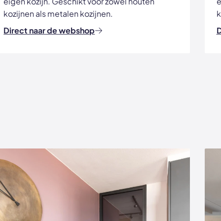
eigen kozijn. Geschikt voor zowel houten
e
kozijnen als metalen kozijnen.
k
Direct naar de webshop
D