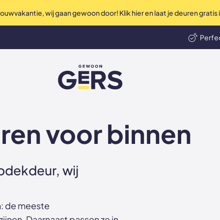
uwvakantie, wij gaan gewoon door! Klik hier en laat je deuren gratis
Perfec
len
Ni
GewoonGers
en voor binnen
opdekdeur, wij
h: de meeste
nen. Daarnaast passen ze in