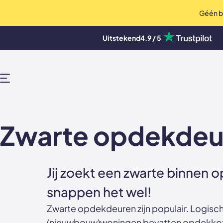
Géén bo
op Trustpilot
Uitstekend
4.9 / 5
Deuren, wanden en akoestische pane
MENU
Zwarte opdekdeur
Jij zoekt een zwarte binnen 
snappen het wel!
Zwarte opdekdeuren zijn populair. Logisc
(nieuwbouw)woningen bevatten opdekkozij