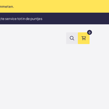
 inmeten.
te service tot in de puntjes
et tevreden? Geld terug
0
Zoeken
Winkelmand