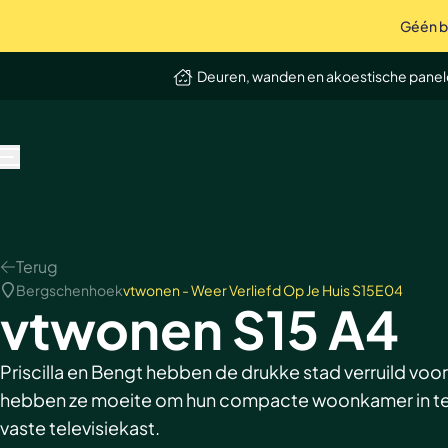
Géén bo
op Trustpilot
Uitstekend
4.9 / 5
Deuren, wanden en akoestische pane
MENU
Terug
Bergschenhoek
vtwonen - Weer Verliefd Op Je Huis S15E04
vtwonen S15 A4
Priscilla en Bengt hebben de drukke stad verruild vo
hebben ze moeite om hun compacte woonkamer in te ri
vaste televisiekast.