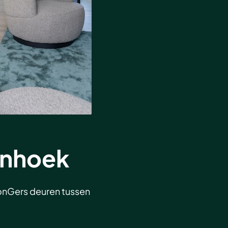
enhoek
oonGers deuren tussen