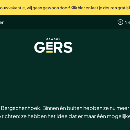
uwvakantie, wij gaan gewoon door! Klik hier en laat je deuren gratis
Perfec
len
Ni
GewoonGers
or Bergschenhoek. Binnen én buiten hebben ze nu meer
chten: ze hebben het idee dat er maar één mogelijke 