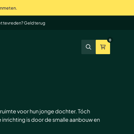
 inmeten.
te service tot in de puntjes
et tevreden? Geld terug
0
Zoeken
Winkelmand
 ruimte voor hun jonge dochter. Tóch
inrichting is door de smalle aanbouw en