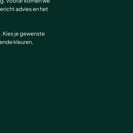
ng. Vooraf komen we
gericht advies en het
. Kies je gewenste
lende kleuren,