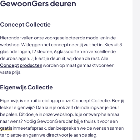
GewoonGers deuren
Concept Collectie
Hieronder vallen onze voorgeselecteerde modellen in de
webshop. Wij leggen het concept neer, jij vult het in. Kies uit 3
glasindelingen, 12 kleuren, 6 glassoorten en verschillende
deurbeslagen. Jij kiest je deur uit, wij doen de rest. Alle
Concept producten
worden op maat gemaakt voor een
vaste prijs.
Eigenwijs Collectie
Eigenwijs is een uitbreiding op onze Concept Collectie. Ben jij
lekker eigenwijs? Dan kun je ook zelf de indeling van je deur
bepalen. Dit doe je in onze webshop. Is je ontwerp helemaal
naar wens? Nodig GewoonGers dan bij je thuis uit voor een
gratis
inmeetafspraak, dan bespreken we de wensen samen
ter plaatse en gaan we direct voor je aan de slag.