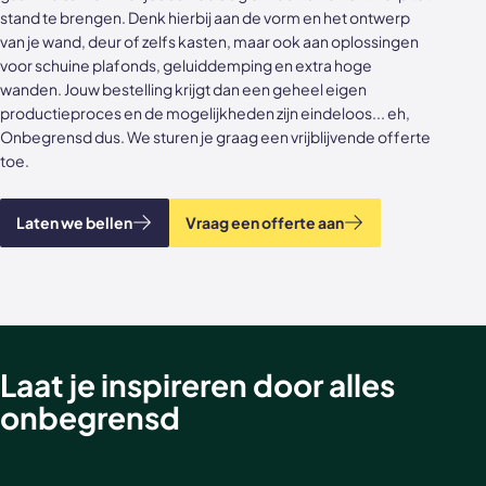
stand te brengen. Denk hierbij aan de vorm en het ontwerp
Akoestische panelen
Stalen schuifdeuren
van je wand, deur of zelfs kasten, maar ook aan oplossingen
voor schuine plafonds, geluiddemping en extra hoge
Kleurstalen akoestische panelen
Stalen wanden
wanden. Jouw bestelling krijgt dan een geheel eigen
productieproces en de mogelijkheden zijn eindeloos... eh,
Sample sale
Stalen binnendeuren
Onbegrensd dus. We sturen je graag een vrijblijvende offerte
toe.
Accessoires
Akoestische panelen
GewoonGers deuren outlet
Laten we bellen
Vraag een offerte aan
Veelgestelde vragen
Laat je inspireren door alles
onbegrensd