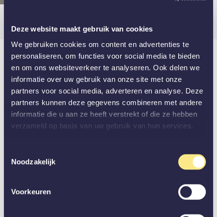
Deze website maakt gebruik van cookies
We gebruiken cookies om content en advertenties te
personaliseren, om functies voor social media te bieden
Onze producten
en om ons websiteverkeer te analyseren. Ook delen we
informatie over uw gebruik van onze site met onze
In onze webshop vind je zowel deuren en
partners voor social media, adverteren en analyse. Deze
wanden van aluminium en glas als akoestische
partners kunnen deze gegevens combineren met andere
panelen.
informatie die u aan ze heeft verstrekt of die ze hebben
Staat hier niet tussen wat je zoekt? Geen
verzameld op basis van uw gebruik van hun services.
probleem, wij houden wel van een uitdaging.
Laat ons je wensen weten en wij zorgen voor
Toestemmingsselectie
een passende,
vrijblijvende offerte
.
Noodzakelijk
Voorkeuren