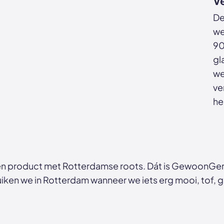
V
De
we
90
gl
we
ve
he
n product met Rotterdamse roots. Dát is GewoonGers
ken we in Rotterdam wanneer we iets erg mooi, tof, ga