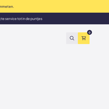
 inmeten.
te service tot in de puntjes
et tevreden? Geld terug
0
Zoeken
Winkelmand