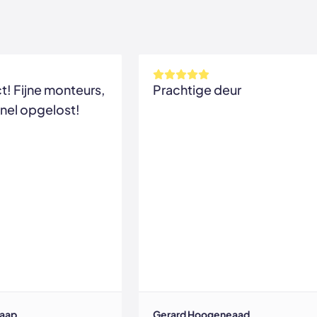
! Fijne monteurs,
Prachtige deur
nel opgelost!
naap
Gerard Hoogeneaad