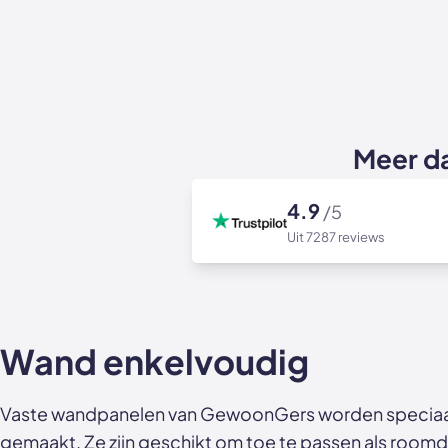
Meer d
4.9
/5
Uit 7287 reviews
Wand enkelvoudig
Vaste wandpanelen van GewoonGers worden speciaal
gemaakt. Ze zijn geschikt om toe te passen als roomd