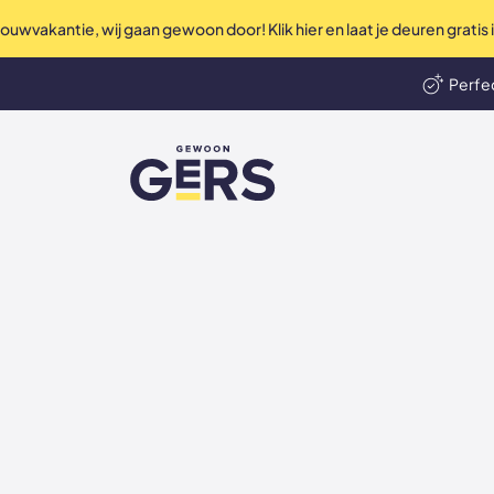
uwvakantie, wij gaan gewoon door! Klik hier en laat je deuren gratis
Perfec
len
Ni
GewoonGers