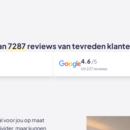
an
7287
reviews van tevreden klant
4.6
/5
Uit 227 reviews
 voor jou op maat
ivider, maar kunnen