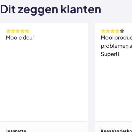
Dit zeggen klanten
Mooie deur
Mooi product
problemen s
Super!!
Jeannette
Kees Van der k