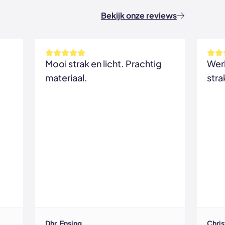
Bekijk onze reviews
Mooi strak en licht. Prachtig
Werk
materiaal.
strak
Dhr. Ensing
Chris