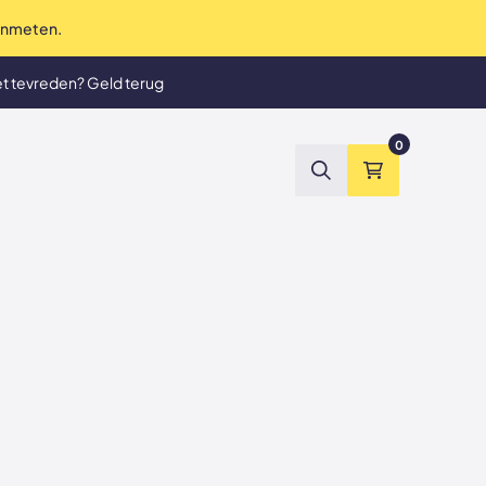
 inmeten.
te service tot in de puntjes
et tevreden? Geld terug
0
Zoeken
Winkelmand