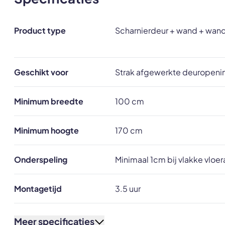
Product type
Scharnierdeur + wand + wan
Geschikt voor
Strak afgewerkte deuropenin
Minimum breedte
100 cm
Minimum hoogte
170 cm
Onderspeling
Minimaal 1cm bij vlakke vloe
Montagetijd
3.5 uur
Meer specificaties
Deurbeslag
Incl. 1 set deurbeslag (small