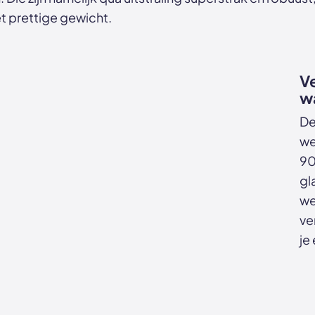
t prettige gewicht.
Ve
w
De
we
90
gl
we
ve
je