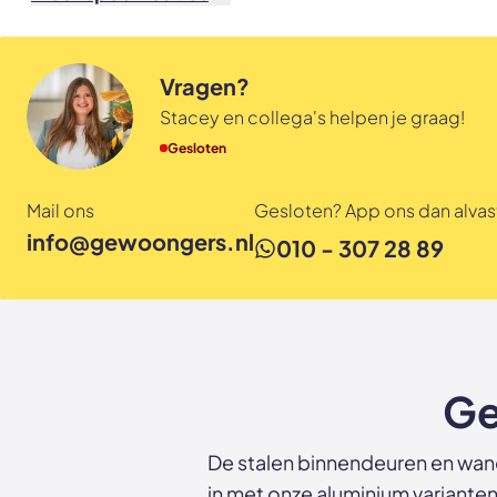
deurkruk of U-greep mogelij
Vragen?
Stacey en collega's helpen je graag!
Gesloten
Mail ons
Gesloten? App ons dan alvast
info@gewoongers.nl
010 - 307 28 89
Ge
De stalen binnendeuren en wand
in met onze aluminium varianten.