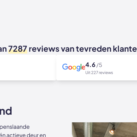
an
7287
reviews van tevreden klant
4.6
/5
Uit 227 reviews
and
 openslaande
één actieve deur en