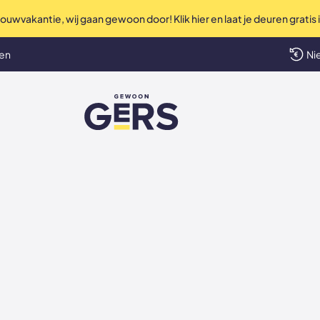
uwvakantie, wij gaan gewoon door! Klik hier en laat je deuren gratis
Perfec
len
Ni
GewoonGers