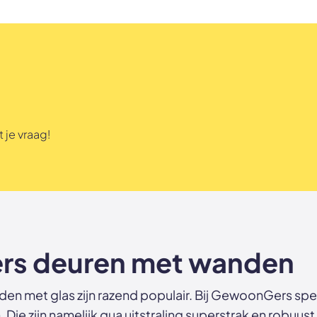
k tegen meerprijs
 je vraag!
rs deuren met wanden
en met glas zijn razend populair. Bij GewoonGers sp
 Die zijn namelijk qua uitstraling superstrak en robuust