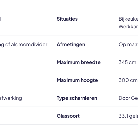
d
Situaties
Bijkeuke
Werkka
g of als roomdivider
Afmetingen
Op maat
Maximum breedte
345 cm
Maximum hoogte
300 cm
rafwerking
Type scharnieren
Door Ge
Glassoort
33.1 gel
e greep op actieve deur);