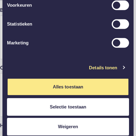
Voorkeuren
Benodigde afmetingen
*
Statistieken
Marketing
Omschrijf jouw gewenste hoekwand
*
Details tonen
Alles toestaan
Selectie toestaan
Heb je een voorbeeld?
Weigeren