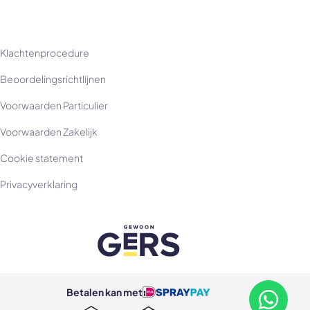
Klachtenprocedure
Beoordelingsrichtlijnen
Voorwaarden Particulier
Voorwaarden Zakelijk
Cookie statement
Privacyverklaring
Betalen kan met
Betalen kan met ideal
Betalen kan met spraypay
Neem con