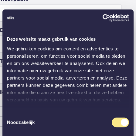
E-mailadres
*
Deze website maakt gebruik van cookies
We gebruiken cookies om content en advertenties te
personaliseren, om functies voor social media te bieden
Telefoonnummer
*
en om ons websiteverkeer te analyseren. Ook delen we
informatie over uw gebruik van onze site met onze
partners voor social media, adverteren en analyse. Deze
partners kunnen deze gegevens combineren met andere
Ik wil een offerte voor een hoekwand met...
informatie die u aan ze heeft verstrekt of die ze hebben
verzameld op basis van uw gebruik van hun services.
Scharnierdeur met kozijn
Taatsdeur
Toestemmingsselectie
Noodzakelijk
Schuifdeur
Zonder deur, alleen vast paneel