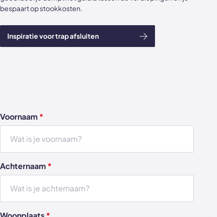
bespaart op stookkosten.
Inspiratie voor trap afsluiten
Voornaam
*
Achternaam
*
Woonplaats
*