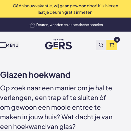
Géén bouwvakantie, wij gaan gewoon door! Klik hier en
Perfecte service tot in de puntjes
laat je deuren gratis inmeten.
elmand
Deuren, wanden en akoestische panelen
Onze producten
Inspiratie & advies
Bekend van tv
Wij zijn Gers
Contact
Showrooms
Niet tevreden? Geld terug
0
GewoonGers
Alle producten
Binnenkijken
vtwonen
Waarom GewoonGers
Neem contact op
Showroom & fabriek Vlaardingen
MENU
Zoeken
Winkelma
Deuren in bestaand kozijn
Blog
Kopen Zonder Kijken
Bestelproces
WhatsApp
Showroom Amsterdam
Deuren met kozijn
Keuzehulp
Levering & betaling
Terugbelafspraak
Glazen hoekwand
Taatsdeuren
Advies video's
Wij zijn GewoonGers
Afspraak aan huis
Op zoek naar een manier om je hal te
Schuifdeuren
Stalen deuren
Team
Offerte aanvragen
verlengen, een trap af te sluiten óf
om gewoon een mooie entree te
Deur- wand combinaties
Stalen opdekdeuren
Vacatures
Showrooms
maken in jouw huis? Wat dacht je van
Wanden
Stalen taatsdeuren
een hoekwand van glas?