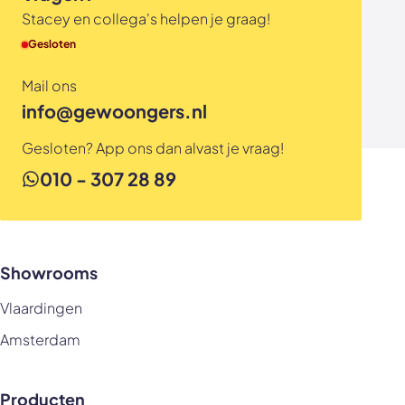
Als de woonruimte is gestukt of behangen en wanneer
Stacey en collega's helpen je graag!
de definitieve vloer ligt.
Gesloten
Mail ons
info@gewoongers.nl
Gesloten? App ons dan alvast je vraag!
010 - 307 28 89
Showrooms
Vlaardingen
Amsterdam
Producten