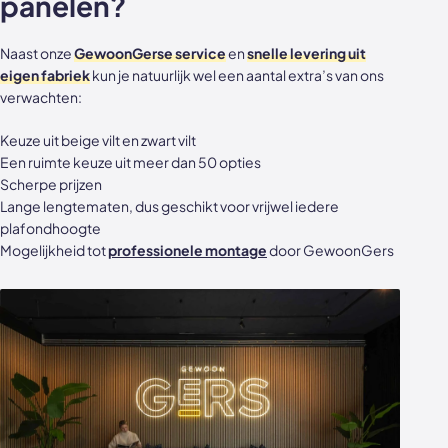
panelen?
Naast onze
GewoonGerse service
en
snelle levering uit
eigen fabriek
kun je natuurlijk wel een aantal extra’s van ons
verwachten:
Keuze uit beige vilt en zwart vilt
Een ruimte keuze uit meer dan 50 opties
Scherpe prijzen
Lange lengtematen, dus geschikt voor vrijwel iedere
plafondhoogte
Mogelijkheid tot
professionele montage
door GewoonGers