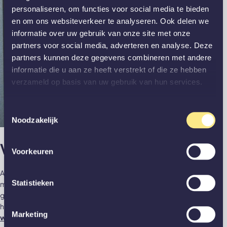
personaliseren, om functies voor social media te bieden
en om ons websiteverkeer te analyseren. Ook delen we
informatie over uw gebruik van onze site met onze
partners voor social media, adverteren en analyse. Deze
partners kunnen deze gegevens combineren met andere
informatie die u aan ze heeft verstrekt of die ze hebben
verzameld op basis van uw gebruik van hun services.
Toestemmingsselectie
Noodzakelijk
Volledig opgebouwd uit vilt
Voorkeuren
Akoestische panelen hebben de looks van hout of kunststof,
Statistieken
maar zowel de volledige achterzijde als de latjes zelf zijn
gemaakt van PET vilt. Dat vilt zorgt ervoor dat de akoestiek in
huis verbetert en geluiden minder hard aankomen. Wist je dat
Marketing
wanden en deuren van GewoonGers
ook kunnen bijdragen