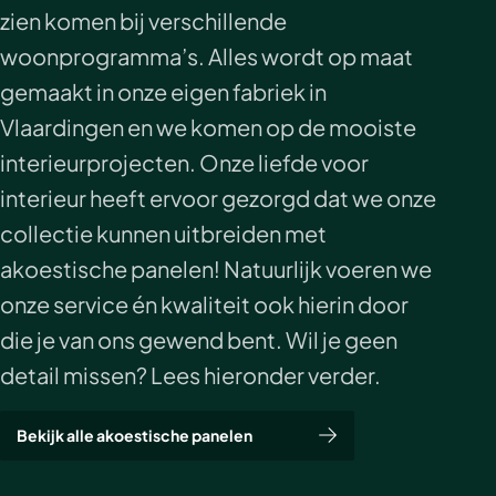
zien komen bij verschillende
Akoestische panelen
Stalen schuifdeuren
woonprogramma’s. Alles wordt op maat
Kleurstalen akoestische panelen
Stalen wanden
gemaakt in onze eigen fabriek in
Sample sale
Stalen binnendeuren
Vlaardingen en we komen op de mooiste
interieurprojecten. Onze liefde voor
Accessoires
Akoestische panelen
interieur heeft ervoor gezorgd dat we onze
GewoonGers deuren outlet
collectie kunnen uitbreiden met
akoestische panelen! Natuurlijk voeren we
Veelgestelde vragen
onze service én kwaliteit ook hierin door
die je van ons gewend bent. Wil je geen
detail missen? Lees hieronder verder.
Bekijk alle akoestische panelen