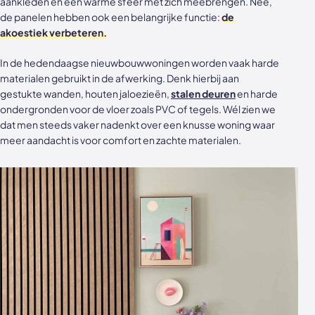
aankleden en een warme sfeer met zich meebrengen. Nee,
de panelen hebben ook een belangrijke functie:
de
akoestiek verbeteren.
In de hedendaagse nieuwbouwwoningen worden vaak harde
materialen gebruikt in de afwerking. Denk hierbij aan
gestukte wanden, houten jaloezieën,
stalen deuren
en harde
ondergronden voor de vloer zoals PVC of tegels. Wél zien we
dat men steeds vaker nadenkt over een knusse woning waar
meer aandacht is voor comfort en zachte materialen.