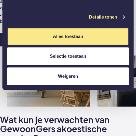
aan geluiddemping in huis? We hebben er zelfs een blog over
geschreven! Binnenkort kun je de ideale combinatie tussen
akoestische panelen en glaswanden gezamenlijk bij ons
Details tonen
bestellen.
Alles toestaan
Lees het blog
Selectie toestaan
Weigeren
Wat kun je verwachten van
GewoonGers akoestische