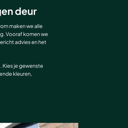
gen deur
arom maken we alle
ng. Vooraf komen we
gericht advies en het
. Kies je gewenste
lende kleuren,