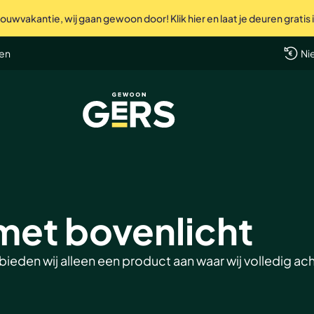
uwvakantie, wij gaan gewoon door! Klik hier en laat je deuren gratis
Perfec
len
Ni
GewoonGers
met bovenlicht
 bieden wij alleen een product aan waar wij volledig ac