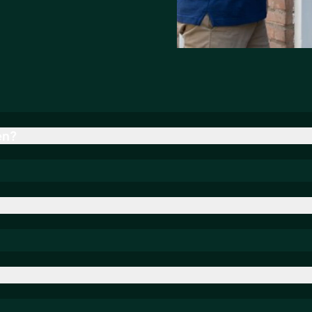
en?
de webshop kunt vinden óf per offerte van ons ontvangt, 
mple sale deur
? Dan zijn die prijzen exclusief inmeet
ntageservice voor akoestische panelen
gemakkelijk 
maakt, maar hebben een minimum en maximum afmeting
aag een
vrijblijvende offerte
aan, want wij zijn niet ge
ndaard deur afmetingen
voor meer info per deurmaat
rs? Nou, onder andere hierom! Gratis inmeetservice
 producten: