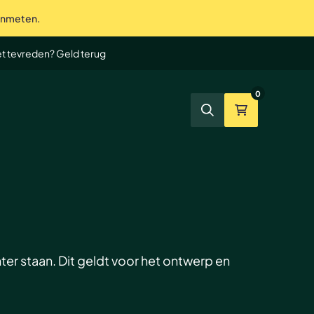
 inmeten.
te service tot in de puntjes
et tevreden? Geld terug
0
Zoeken
Winkelmand
hter staan. Dit geldt voor het ontwerp en