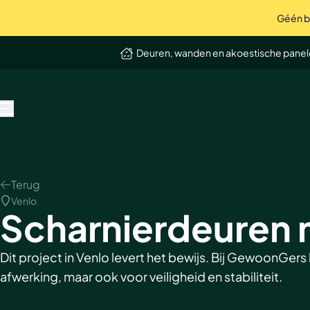
Géén bo
op Trustpilot
Uitstekend
4.9 / 5
Deuren, wanden en akoestische pane
MENU
Terug
Venlo
Scharnierdeuren 
Dit project in Venlo levert het bewijs. Bij GewoonGers
afwerking, maar ook voor veiligheid en stabiliteit.