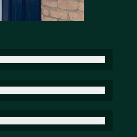
zijn inclusief inmeetservice, transport en
service en montage.
Akoestische panelen
kunt bijbestellen?
. Heb je een situatie die hiervan
bonden aan standaard afmetingen! Bekijk
.
 en advies, 30-dagen-geld-terug-