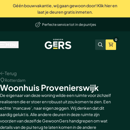
Géén bouwvakantie, wij gaan gewoon door! Klik hier en
Perfecte service tot in de puntjes
laat je deuren gratis inmeten.
elmand
Deuren, wanden en akoestische panelen
Onze producten
Inspiratie & advies
Bekend van tv
Wij zijn Gers
Contact
Showrooms
Niet tevreden? Geld terug
0
GewoonGers
Alle producten
Binnenkijken
vtwonen
Waarom GewoonGers
Neem contact op
Showroom & fabriek Vlaardingen
MENU
Zoeken
Winkelma
Deuren in bestaand kozijn
Blog
Kopen Zonder Kijken
Bestelproces
WhatsApp
Showroom Amsterdam
Deuren met kozijn
Keuzehulp
Levering & betaling
Terugbelafspraak
Terug
Rotterdam
Taatsdeuren
Advies video's
Wij zijn GewoonGers
Afspraak aan huis
Woonhuis Provenierswijk
Schuifdeuren
Stalen deuren
Team
Offerte aanvragen
De eigenaar van deze woning wilde een ruimte voor zichzelf
realiseren die er stoer en robuust uit zou komen te zien. Een
echte ‘mancave’, naar eigen zeggen. Wij denken dat dit
Deur- wand combinaties
Stalen opdekdeuren
Vacatures
Showrooms
aardig gelukt is. Alle andere deuren in deze ruimte zijn
voorzien van dezelfde GewoonGers handgrepen om wat
Wanden
Stalen taatsdeuren
details van de pui terug te laten komen in de andere