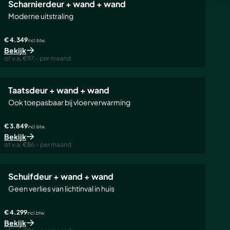
Scharnierdeur + wand + wand
Moderne uitstraling
€ 4.349
incl. btw.
Bekijk
of v.a. €97,- per maand
Taatsdeur + wand + wand
Ook toepasbaar bij vloerverwarming
€ 3.849
incl. btw.
Bekijk
of v.a. €86,- per maand
Schuifdeur + wand + wand
Geen verlies van lichtinval in huis
€ 4.299
incl. btw.
Bekijk