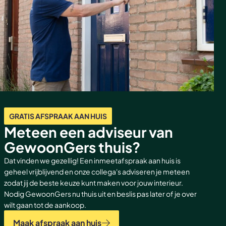
GRATIS AFSPRAAK AAN HUIS
Meteen een adviseur van
GewoonGers thuis?
Dat vinden we gezellig! Een inmeetafspraak aan huis is
geheel vrijblijvend en onze collega's adviseren je meteen
zodat jij de beste keuze kunt maken voor jouw interieur.
Nodig GewoonGers nu thuis uit en beslis pas later of je over
wilt gaan tot de aankoop.
Maak afspraak aan huis