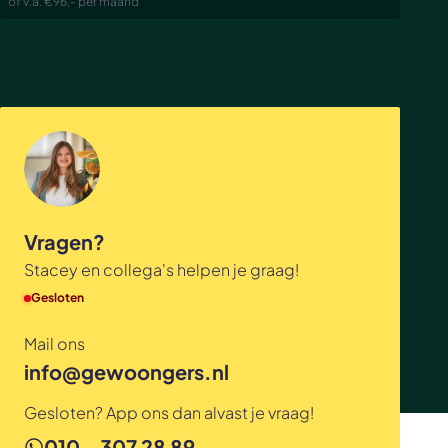
of v.a. €96,- per maand
Vragen?
Stacey en collega's helpen je graag!
Gesloten
Mail ons
info@gewoongers.nl
Gesloten? App ons dan alvast je vraag!
010 - 307 28 89