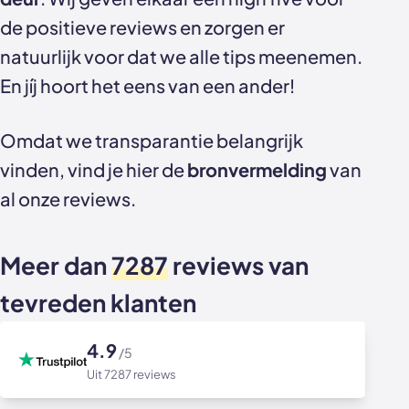
Akoestische panelen
Stalen schuifdeuren
de positieve reviews en zorgen er
natuurlijk voor dat we alle tips meenemen.
Kleurstalen akoestische panelen
Stalen wanden
En jíj hoort het eens van een ander!
Sample sale
Stalen binnendeuren
Omdat we transparantie belangrijk
Accessoires
Akoestische panelen
vinden, vind je hier de
bronvermelding
van
GewoonGers deuren outlet
al onze reviews.
Veelgestelde vragen
Meer dan
7287
reviews van
tevreden klanten
4.9
/5
Uit 7287 reviews