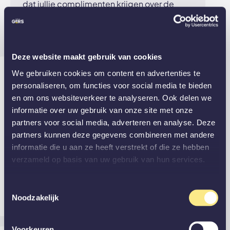
dat jullie complimenten krijgen over de
nieuwe deur. Heel veel plezier ervan
gewenst!
Deze website maakt gebruik van cookies
Anthony
27 oktober 2021
We gebruiken cookies om content en advertenties te
personaliseren, om functies voor social media te bieden
en om ons websiteverkeer te analyseren. Ook delen we
Very nice glass deuren and price/quality. From
informatie over uw gebruik van onze site met onze
the visit to the showroom to the installation, nice
partners voor social media, adverteren en analyse. Deze
and professional employee. Thanks for Jahno
partners kunnen deze gegevens combineren met andere
and Martin for the not easy installation, the
informatie die u aan ze heeft verstrekt of die ze hebben
ceiling was not that straight, it looks very nice.
verzameld op basis van uw gebruik van hun services.
We will high likely contact you in the future
again for a smaller door this time :-)
Toestemmingsselectie
Noodzakelijk
Was deze review nuttig?
Ja
(0)
Nee
(0)
Bekijk afbeelding
Voorkeuren