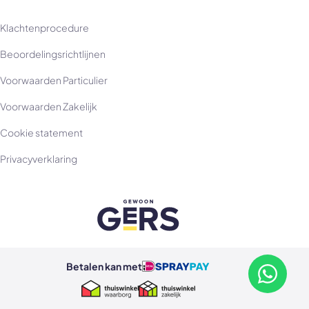
Klachtenprocedure
Beoordelingsrichtlijnen
Voorwaarden Particulier
Voorwaarden Zakelijk
Cookie statement
Privacyverklaring
Betalen kan met
Betalen kan met ideal
Betalen kan met spraypay
Neem con
Thuiswinkel Waarborg
Thuiswinkel Zakelijk