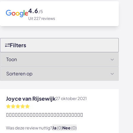
4.6
/5
Uit 227 reviews
Filters
Joyce van Rijsewijk
27 oktober 2021
👍🏼👍🏼👍🏼👍🏼👍🏼👍🏼👍🏼👍🏼👍🏼👍🏼👍🏼👍🏼👍🏼
Was deze review nuttig?
Ja
(0)
Nee
(0)