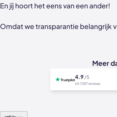
En jíj hoort het eens van een ander!
Omdat we transparantie belangrijk vi
Meer d
4.9
/5
Uit 7287 reviews