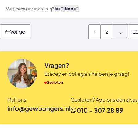
Was deze review nuttig?
Ja
(0)
Nee
(0)
Vorige
1
2
...
12
Vragen?
Stacey en collega's helpen je graag!
Gesloten
Mail ons
Gesloten? App ons dan alvast
info@gewoongers.nl
010 - 307 28 89