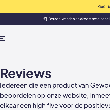
Géén bo
op Trustpilot
Uitstekend
4.9 / 5
Deuren, wanden en akoestische pane
MENU
Reviews
Iedereen die een product van Gewoo
beoordelen op onze website, inmee
elkaar een high five voor de positie