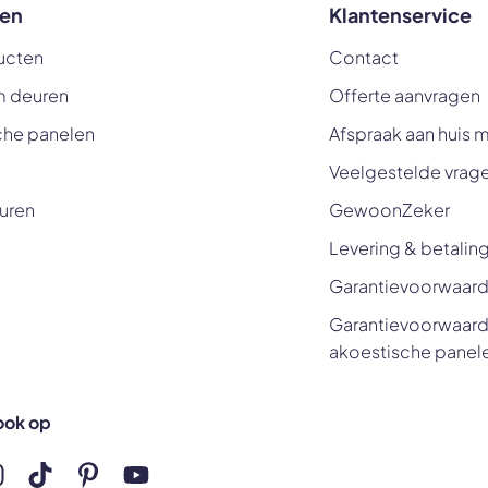
en
Klantenservice
ucten
Contact
m deuren
Offerte aanvragen
che panelen
Afspraak aan huis 
Veelgestelde vrag
uren
GewoonZeker
Levering & betalin
Garantievoorwaard
Garantievoorwaard
akoestische panel
ook op
ns op Facebook
olg ons op Instagram
Volg ons op TikTok
Volg ons op Pinterest
Volg ons op YouTube