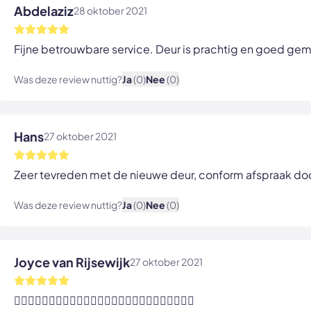
Abdelaziz
28 oktober 2021
Fijne betrouwbare service. Deur is prachtig en goed ge
Was deze review nuttig?
Ja
(0)
Nee
(0)
Hans
27 oktober 2021
Zeer tevreden met de nieuwe deur, conform afspraak doo
Was deze review nuttig?
Ja
(0)
Nee
(0)
Joyce van Rijsewijk
27 oktober 2021
👍🏼👍🏼👍🏼👍🏼👍🏼👍🏼👍🏼👍🏼👍🏼👍🏼👍🏼👍🏼👍🏼