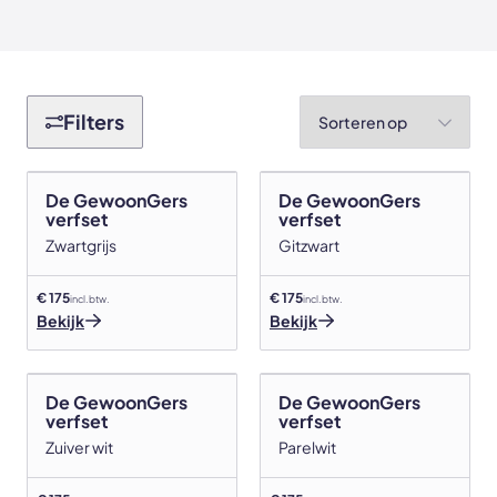
Akoestische panelen
Stalen schuifdeuren
Kleurstalen akoestische panelen
Stalen wanden
Sorteren op
Filters
Sample sale
Stalen binnendeuren
Accessoires
Akoestische panelen
De GewoonGers
De GewoonGers
verfset
verfset
GewoonGers deuren outlet
Zwartgrijs
Gitzwart
Veelgestelde vragen
€ 175
€ 175
incl. btw.
incl. btw.
Bekijk
Bekijk
De GewoonGers
De GewoonGers
verfset
verfset
Zuiver wit
Parelwit