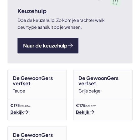
Keuzehulp
Doe de keuzehulp. Zo kom je erachter welk
deurtype aansluit op je wensen.
Naar de keuzehulp
De GewoonGers
De GewoonGers
verfset
verfset
Taupe
Grijs beige
€ 175
€ 175
incl. btw.
incl. btw.
Bekijk
Bekijk
De GewoonGers