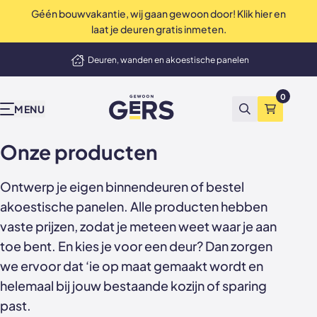
Géén bouwvakantie, wij gaan gewoon door! Klik hier en
Perfecte service tot in de puntjes
laat je deuren gratis inmeten.
elmand
Deuren, wanden en akoestische panelen
Onze producten
Inspiratie & advies
Bekend van tv
Wij zijn Gers
Contact
Showrooms
Niet tevreden? Geld terug
0
GewoonGers
Alle producten
Binnenkijken
vtwonen
Waarom GewoonGers
Neem contact op
Showroom & fabriek Vlaardingen
MENU
Zoeken
Winkelma
Deuren in bestaand kozijn
Blog
Kopen Zonder Kijken
Bestelproces
WhatsApp
Showroom Amsterdam
Onze producten
Deuren met kozijn
Keuzehulp
Levering & betaling
Terugbelafspraak
Ontwerp je eigen binnendeuren of bestel
Taatsdeuren
Advies video's
Wij zijn GewoonGers
Afspraak aan huis
akoestische panelen. Alle producten hebben
vaste prijzen, zodat je meteen weet waar je aan
Schuifdeuren
Stalen deuren
Team
Offerte aanvragen
toe bent. En kies je voor een deur? Dan zorgen
we ervoor dat ‘ie op maat gemaakt wordt en
Deur- wand combinaties
Stalen opdekdeuren
Vacatures
Showrooms
helemaal bij jouw bestaande kozijn of sparing
Wanden
Stalen taatsdeuren
past.