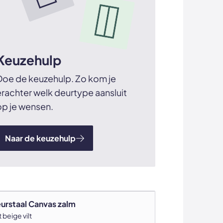
Keuzehulp
Doe de keuzehulp. Zo kom je
erachter welk deurtype aansluit
op je wensen.
Naar de keuzehulp
eurstaal Canvas zalm
 beige vilt