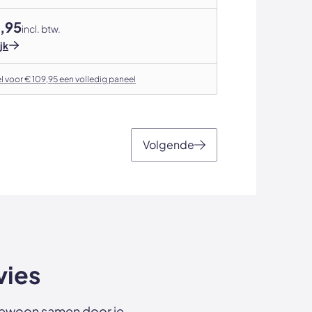
,95
incl. btw.
jk
l voor € 109,95 een volledig paneel
Volgende
vies
e gewoon samen door je