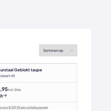
Sorteren op
eurstaal Geblokt taupe
 zwart vilt
,95
incl. btw.
jk
l voor € 159,95 een volledig paneel