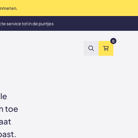
 inmeten.
te service tot in de puntjes
et tevreden? Geld terug
0
Zoeken
Winkelmand
le
n toe
aat
past.