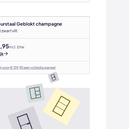
eurstaal Geblokt champagne
 zwart vilt
,95
incl. btw.
jk
l voor € 159,95 een volledig paneel