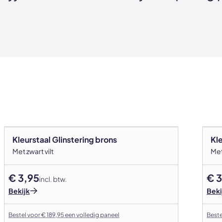
Kleurstaal Glinstering brons
Kl
Met zwart vilt
Met
€ 3,95
€ 3
incl. btw.
Bekijk
Beki
Bestel voor € 189,95 een volledig paneel
Beste