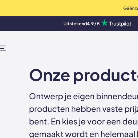
Géén bo
op Trustpilot
Uitstekend
4.9 / 5
Deuren, wanden en akoestische pane
MENU
Onze product
Ontwerp je eigen binnendeur
producten hebben vaste prij
bent. En kies je voor een de
gemaakt wordt en helemaal bi