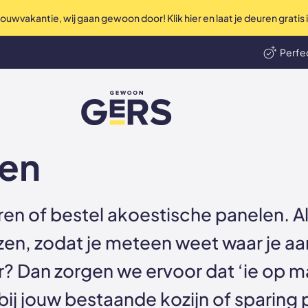
uwvakantie, wij gaan gewoon door! Klik hier en laat je deuren gratis
Perfec
len
Ni
GewoonGers
en
en of bestel akoestische panelen. Al
zen, zodat je meteen weet waar je aa
ur? Dan zorgen we ervoor dat ‘ie op m
j jouw bestaande kozijn of sparing 