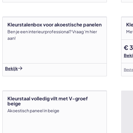
Kleurstalenbox voor akoestische panelen
Kl
Ben je een interieurprofessional? Vraag 'm hier
Met
aan!
€ 3
Beki
Bekijk
Beste
POPULAIR
Kleurstaal volledig vilt met V-groef
beige
Akoestisch paneel in beige