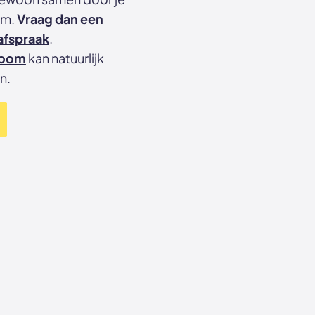
em.
Vraag dan een
afspraak
.
room
kan natuurlijk
n.