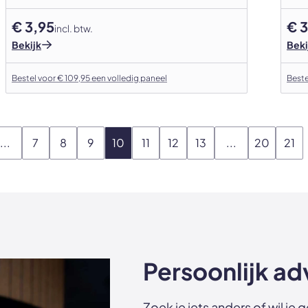
€ 3,95
€ 3
incl. btw.
Bekijk
Beki
Bestel voor € 109,95 een volledig paneel
Beste
...
7
8
9
10
11
12
13
...
20
21
Persoonlijk ad
Zoek je iets anders of wil j