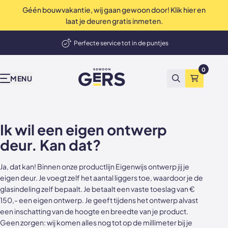
Géén bouwvakantie, wij gaan gewoon door! Klik hier en
op Trustpilot
Uitstekend
4.9 / 5
laat je deuren gratis inmeten.
elmand
Perfecte service tot in de puntjes
Onze producten
Inspiratie & advies
Bekend van tv
Wij zijn Gers
Contact
Showrooms
Deuren, wanden en akoestische panelen
0
GewoonGers
Alle producten
Binnenkijken
vtwonen
Waarom GewoonGers
Neem contact op
Showroom & fabriek Vlaardingen
MENU
Zoeken
Winkelma
Niet tevreden? Geld terug
Deuren in bestaand kozijn
Blog
Kopen Zonder Kijken
Bestelproces
WhatsApp
Showroom Amsterdam
Deuren met kozijn
Keuzehulp
Levering & betaling
Terugbelafspraak
Ik wil een eigen ontwerp
deur. Kan dat?
Taatsdeuren
Advies video's
Wij zijn GewoonGers
Afspraak aan huis
Ja, dat kan! Binnen onze productlijn
Schuifdeuren
Stalen deuren
Team
Offerte aanvragen
Eigenwijs
ontwerp jij je
eigen deur. Je voegt zelf het aantal liggers toe, waardoor je de
glasindeling zelf bepaalt. Je betaalt een vaste toeslag van €
Deur- wand combinaties
Stalen opdekdeuren
Vacatures
Showrooms
150,- een eigen ontwerp. Je geeft tijdens het ontwerp alvast
een inschatting van de hoogte en breedte van je product.
Wanden
Stalen taatsdeuren
Geen zorgen: wij komen alles nog tot op de millimeter bij je