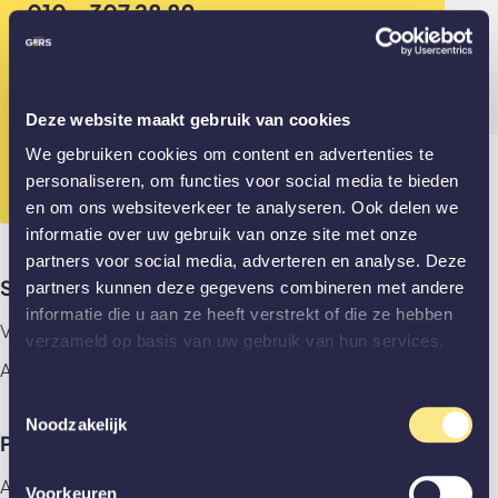
010 - 307 28 89
Mail ons
info@gewoongers.nl
Deze website maakt gebruik van cookies
Gesloten? App ons dan alvast je vraag!
We gebruiken cookies om content en advertenties te
010 - 307 28 89
personaliseren, om functies voor social media te bieden
en om ons websiteverkeer te analyseren. Ook delen we
informatie over uw gebruik van onze site met onze
partners voor social media, adverteren en analyse. Deze
Showrooms
partners kunnen deze gegevens combineren met andere
informatie die u aan ze heeft verstrekt of die ze hebben
Vlaardingen
verzameld op basis van uw gebruik van hun services.
Amsterdam
Toestemmingsselectie
Noodzakelijk
Producten
Alle producten
Voorkeuren