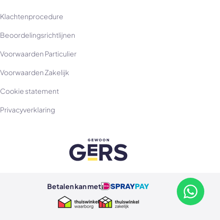
Klachtenprocedure
Beoordelingsrichtlijnen
Voorwaarden Particulier
Voorwaarden Zakelijk
Cookie statement
Privacyverklaring
Betalen kan met
Betalen kan met ideal
Betalen kan met spraypay
Neem con
Thuiswinkel Waarborg
Thuiswinkel Zakelijk