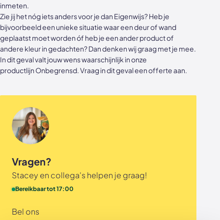
inmeten.
Akoestische panelen
Stalen schuifdeuren
Zie jij het nóg iets anders voor je dan Eigenwijs? Heb je
bijvoorbeeld een unieke situatie waar een deur of wand
Kleurstalen akoestische panelen
Stalen wanden
geplaatst moet worden óf heb je een ander product of
andere kleur in gedachten? Dan denken wij graag met je mee.
Sample sale
Stalen binnendeuren
In dit geval valt jouw wens waarschijnlijk in onze
productlijn
Onbegrensd
. Vraag in dit geval een
offerte
aan.
Accessoires
Akoestische panelen
GewoonGers deuren outlet
Veelgestelde vragen
Vragen?
Stacey en collega's helpen je graag!
Bereikbaar tot 17:00
Bel ons