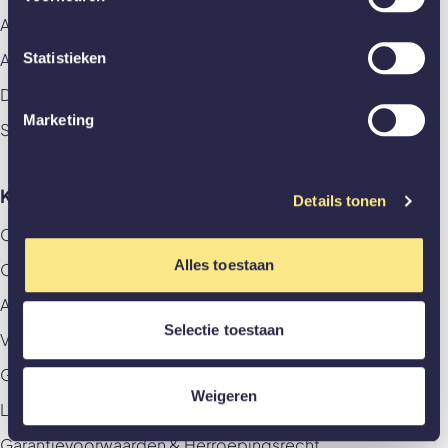
Aluminium deuren
Statistieken
Akoestische panelen
Deuren
Marketing
Stalen deuren
Klantenservice
Details tonen
Contact
Alles toestaan
Offerte aanvragen
Afspraak aan huis maken
Selectie toestaan
Veelgestelde vragen
GewoonZeker
Weigeren
Levering & betaling
Garantievoorwaarden & Herroepingsrecht