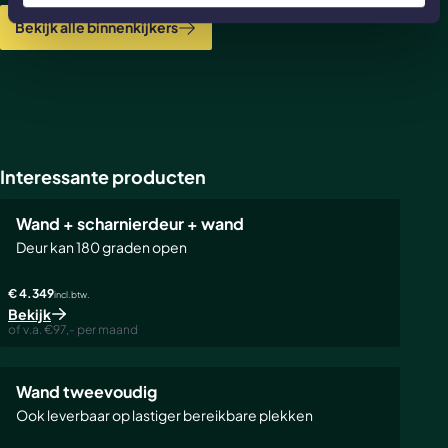
Bekijk alle binnenkijkers
Interessante producten
Wand + scharnierdeur + wand
Deur kan 180 graden open
€ 4.349
incl. btw.
Bekijk
of v.a. €97,- per maand
Wand tweevoudig
Ook leverbaar op lastiger bereikbare plekken