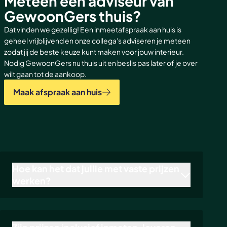
Meteen een adviseur van
GewoonGers thuis?
Dat vinden we gezellig! Een inmeetafspraak aan huis is
geheel vrijblijvend en onze collega's adviseren je meteen
zodat jij de beste keuze kunt maken voor jouw interieur.
Nodig GewoonGers nu thuis uit en beslis pas later of je over
wilt gaan tot de aankoop.
Maak afspraak aan huis
Hoe kan het dat jullie met vaste prijzen
werken?
Bij GewoonGers houden we vaste prijzen aan voor alle
producten in de
webshop
. Dat is duidelijk en er zijn
geen verrassingen achteraf. Het is mogelijk omdat