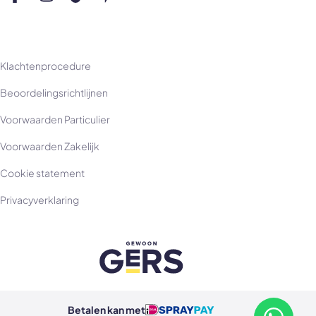
Volg ons op Facebook
Volg ons op Instagram
Volg ons op TikTok
Volg ons op Pinterest
Volg ons op YouTube
Klachtenprocedure
Beoordelingsrichtlijnen
Voorwaarden Particulier
Voorwaarden Zakelijk
Cookie statement
Privacyverklaring
Betalen kan met
Betalen kan met ideal
Betalen kan met spraypay