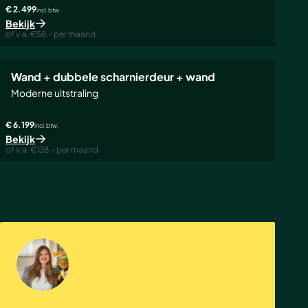
€ 2.499
incl. btw.
Bekijk
of v.a. €58,- per maand
Wand + dubbele scharnierdeur + wand
Moderne uitstraling
€ 6.199
incl. btw.
Bekijk
of v.a. €138,- per maand