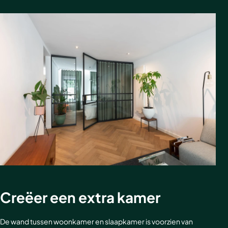
Akoestische panelen
Stalen schuifdeuren
Kleurstalen akoestische panelen
Stalen wanden
Sample sale
Stalen binnendeuren
Accessoires
Akoestische panelen
GewoonGers deuren outlet
Veelgestelde vragen
Creëer een extra kamer
De wand tussen woonkamer en slaapkamer is voorzien van