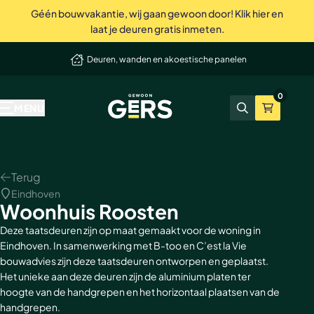
Géén bouwvakantie, wij gaan gewoon door! Klik hier en
Perfecte service tot in de puntjes
laat je deuren gratis inmeten.
elmand
Deuren, wanden en akoestische panelen
Onze producten
Inspiratie & advies
Bekend van tv
Wij zijn Gers
Contact
Showrooms
Niet tevreden? Geld terug
0
GewoonGers
Alle producten
Binnenkijken
vtwonen
Waarom GewoonGers
Neem contact op
Showroom & fabriek Vlaardingen
MENU
Zoeken
Winkelma
Deuren in bestaand kozijn
Blog
Kopen Zonder Kijken
Bestelproces
WhatsApp
Showroom Amsterdam
Deuren met kozijn
Keuzehulp
Levering & betaling
Terugbelafspraak
Terug
Eindhoven
Taatsdeuren
Advies video's
Wij zijn GewoonGers
Afspraak aan huis
Woonhuis Roosten
Schuifdeuren
Stalen deuren
Team
Offerte aanvragen
Deze taatsdeuren zijn op maat gemaakt voor de woning in
Eindhoven. In samenwerking met B-too en C’est la Vie
bouwadvies zijn deze taatsdeuren ontworpen en geplaatst.
Deur- wand combinaties
Stalen opdekdeuren
Vacatures
Showrooms
Het unieke aan deze deuren zijn de aluminium platen ter
hoogte van de handgrepen en het horizontaal plaatsen van de
Wanden
Stalen taatsdeuren
handgrepen.