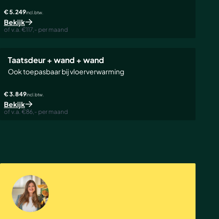
€ 5.249
incl. btw.
Bekijk
of v.a. €117,- per maand
Taatsdeur + wand + wand
Ook toepasbaar bij vloerverwarming
€ 3.849
incl. btw.
Bekijk
of v.a. €86,- per maand