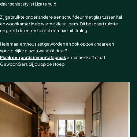
daar schiet stylist Liza te hulp.
Akoestische panelen
Stalen schuifdeuren
Zij gebruikte onder andere een schuifdeur met glas tussen hal
Kleurstalen akoestische panelen
Stalen wanden
en woonkamer in de warme kleur Leem. Dit bespaart ruimte
en geeft de entree direct een luxe uitstralng.
Sample sale
Stalen binnendeuren
Helemaal enthousiast geworden en ook op zoek naar een
Accessoires
Akoestische panelen
soortgelijke glazen wand óf deur?
Maak een gratis inmeetafspraak
en binnenkort staat
GewoonGers deuren outlet
GewoonGers bij jou op de stoep.
Veelgestelde vragen