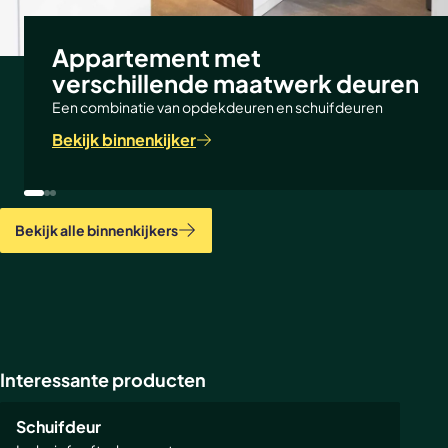
tevreden geld terug regeling? Lees
het artikel
op de
website.
Appartement met
verschillende maatwerk deuren
Een combinatie van opdekdeuren en schuifdeuren
Bekijk binnenkijker
Bekijk alle binnenkijkers
Interessante producten
POPULAIR
Schuifdeur