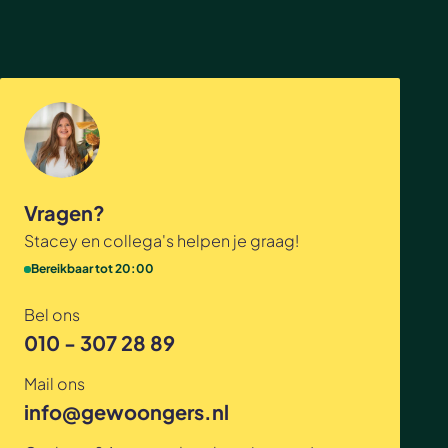
Vragen?
Stacey en collega's helpen je graag!
Bereikbaar tot 20:00
Bel ons
010 - 307 28 89
Mail ons
info@gewoongers.nl