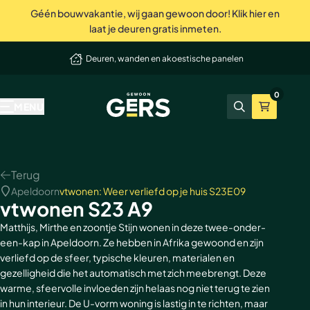
Géén bouwvakantie, wij gaan gewoon door! Klik hier en
Deuren, wanden en akoestische panelen
laat je deuren gratis inmeten.
elmand
Niet tevreden? Geld terug
Onze producten
Inspiratie & advies
Bekend van tv
Wij zijn Gers
Contact
Showrooms
0
GewoonGers
Alle producten
Binnenkijken
vtwonen
Waarom GewoonGers
Neem contact op
Showroom & fabriek Vlaardingen
MENU
Zoeken
Winkelma
Deuren in bestaand kozijn
Blog
Kopen Zonder Kijken
Bestelproces
WhatsApp
Showroom Amsterdam
Deuren met kozijn
Keuzehulp
Levering & betaling
Terugbelafspraak
Terug
Apeldoorn
vtwonen: Weer verliefd op je huis S23E09
Taatsdeuren
Advies video's
Wij zijn GewoonGers
Afspraak aan huis
vtwonen S23 A9
Schuifdeuren
Stalen deuren
Team
Offerte aanvragen
Matthijs, Mirthe en zoontje Stijn wonen in deze twee-onder-
een-kap in Apeldoorn. Ze hebben in Afrika gewoond en zijn
verliefd op de sfeer, typische kleuren, materialen en
Deur- wand combinaties
Stalen opdekdeuren
Vacatures
Showrooms
gezelligheid die het automatisch met zich meebrengt. Deze
warme, sfeervolle invloeden zijn helaas nog niet terug te zien
Wanden
Stalen taatsdeuren
in hun interieur. De U-vorm woning is lastig in te richten, maar