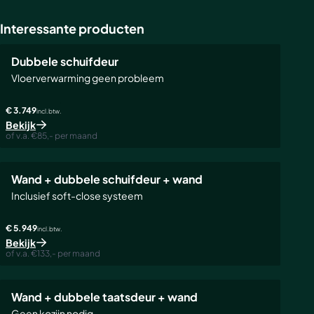
Interessante producten
Dubbele schuifdeur
Vloerverwarming geen probleem
€ 3.749
incl. btw.
Bekijk
of v.a. €85,- per maand
Wand + dubbele schuifdeur + wand
Inclusief soft-close systeem
€ 5.949
incl. btw.
Bekijk
of v.a. €133,- per maand
Wand + dubbele taatsdeur + wand
Geen kozijn nodig