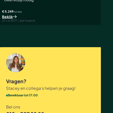
€ 5.249
incl. btw.
Bekijk
of v.a. €117,- per maand
Vragen?
Stacey en collega's helpen je graag!
Bereikbaar tot 17:00
Bel ons