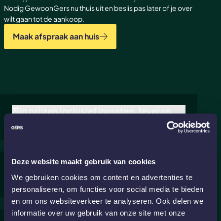
Nodig GewoonGers nu thuis uit en beslis pas later of je over
wilt gaan tot de aankoop.
Maak afspraak aan huis
Zijn prijzen inclusief inmeten, leveren
en monteren?
Alle
deuren
en
deur-wandcombinaties
die je in de
webshop kunt vinden óf per offerte van ons ontvangt,
zijn inclusief inmeetservice, transport en montage.
Deze website maakt gebruik van cookies
Ben ik aan standaard afmetingen
Kies je voor een
zelfmontage deur
of
sample sale
We gebruiken cookies om content en advertenties te
gebonden?
deur
? Dan zijn die prijzen exclusief inmeetservice en
personaliseren, om functies voor social media te bieden
montage.
Akoestische panelen
zijn exclusief levering
De
webshop
producten worden geheel op maat
en om ons websiteverkeer te analyseren. Ook delen we
en montage. Wist je dat je
montageservice voor
gemaakt, maar hebben een minimum en maximum
informatie over uw gebruik van onze site met onze
akoestische panelen
gemakkelijk kunt bijbestellen?
afmeting. Heb je een situatie die hiervan afwijkt? Kijk