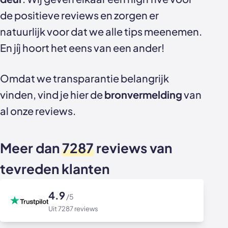
Akoestische panelen
Stalen schuifdeuren
de positieve reviews en zorgen er
natuurlijk voor dat we alle tips meenemen.
Kleurstalen akoestische panelen
Stalen wanden
En jíj hoort het eens van een ander!
Sample sale
Stalen binnendeuren
Omdat we transparantie belangrijk
Accessoires
Akoestische panelen
vinden, vind je hier de
bronvermelding
van
GewoonGers deuren outlet
al onze reviews.
Veelgestelde vragen
Meer dan
7287
reviews van
tevreden klanten
4.9
/5
Uit 7287 reviews