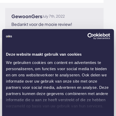
Bekijk afbeelding
GewoonGers
July 7th, 2022
Bedankt voor de mooie review!
klant
5 juli 2022
Deze website maakt gebruik van cookies
Fijne ervaring
We gebruiken cookies om content en advertenties te
Opmeten en dan het ophangen van onze
personaliseren, om functies voor social media te bieden
taatsdeur zeer vakkundig gedaan
en om ons websiteverkeer te analyseren. Ook delen we
Een echte aanrader Gewoon Gers
informatie over uw gebruik van onze site met onze
partners voor social media, adverteren en analyse. Deze
Was deze review nuttig?
Ja
(0)
Nee
(0)
partners kunnen deze gegevens combineren met andere
Bekijk afbeelding
informatie die u aan ze heeft verstrekt of die ze hebben
verzameld op basis van uw gebruik van hun services.
GewoonGers
July 7th, 2022