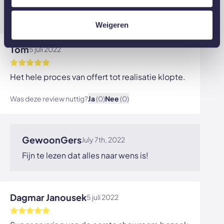
Geniet van je deur!
Weigeren
Tom
5 juli 2022
Het hele proces van offert tot realisatie klopte.
Was deze review nuttig?
Ja
(0)
Nee
(0)
Bekijk afbeelding
GewoonGers
July 7th, 2022
Fijn te lezen dat alles naar wens is!
Dagmar Janousek
5 juli 2022