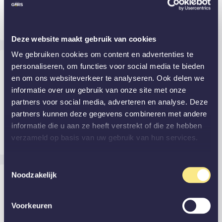
Alles perfect geregeld.👍😄
Was deze review nuttig?
Ja
(0)
Nee
(0)
Bekijk afbeelding
Deze website maakt gebruik van cookies
We gebruiken cookies om content en advertenties te
Rachel
24 augustus 2021
personaliseren, om functies voor social media te bieden
en om ons websiteverkeer te analyseren. Ook delen we
informatie over uw gebruik van onze site met onze
Klantvriendelijk, behulpzaam, zorgvuldig,
partners voor social media, adverteren en analyse. Deze
accuraat. Wat wil je nog meer kortom
partners kunnen deze gegevens combineren met andere
fantastisch!
informatie die u aan ze heeft verstrekt of die ze hebben
verzameld op basis van uw gebruik van hun services.
Was deze review nuttig?
Ja
(0)
Nee
(0)
Bekijk afbeelding
Toestemmingsselectie
Noodzakelijk
Sandra
24 augustus 2021
Voorkeuren
Vanaf het moment van het bekijken van de
website tot aan het plaatsen van de deur, ben ik