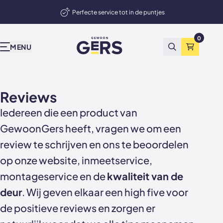
Perfecte service tot in de puntjes
elmand
Deuren, wanden en akoestische panelen
0
GewoonGers
Onze producten
Inspiratie & advies
Bekend van tv
Wij zijn Gers
Contact
Showrooms
MENU
Zoeken
Winkelma
Niet tevreden? Geld terug
Alle producten
Binnenkijken
vtwonen
Waarom GewoonGers
Neem contact op
Showroom & fabriek Vlaardingen
Reviews
Deuren in bestaand kozijn
Blog
Kopen Zonder Kijken
Bestelproces
WhatsApp
Showroom Amsterdam
Iedereen die een product van
Deuren met kozijn
Keuzehulp
Levering & betaling
Terugbelafspraak
GewoonGers heeft, vragen we om een
Taatsdeuren
Advies video's
Wij zijn GewoonGers
Afspraak aan huis
review te schrijven en ons te beoordelen
op onze website, inmeetservice,
Schuifdeuren
Stalen deuren
Team
Offerte aanvragen
montageservice en de
kwaliteit van de
Deur- wand combinaties
Stalen opdekdeuren
Vacatures
Showrooms
deur
. Wij geven elkaar een high five voor
de positieve reviews en zorgen er
Wanden
Stalen taatsdeuren