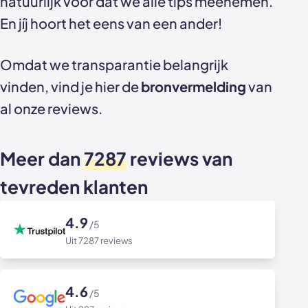
natuurlijk voor dat we alle tips meenemen.
Akoestische panelen
Stalen schuifdeuren
En jíj hoort het eens van een ander!
Kleurstalen akoestische panelen
Stalen wanden
Omdat we transparantie belangrijk
Sample sale
Stalen binnendeuren
vinden, vind je hier de
bronvermelding
van
al onze reviews.
Accessoires
Akoestische panelen
GewoonGers deuren outlet
Meer dan
7287
reviews van
Veelgestelde vragen
tevreden klanten
4.9
/5
Uit 7287 reviews
4.6
/5