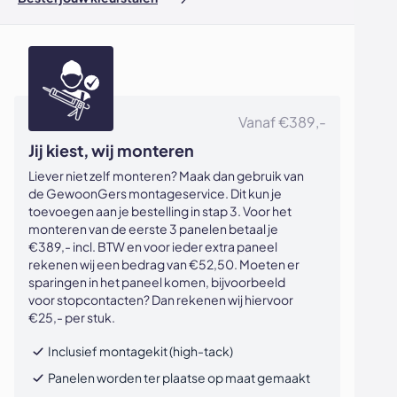
Vanaf €389,-
Jij kiest, wij monteren
Liever niet zelf monteren? Maak dan gebruik van
de GewoonGers montageservice. Dit kun je
toevoegen aan je bestelling in stap 3. Voor het
monteren van de eerste 3 panelen betaal je
€389,- incl. BTW en voor ieder extra paneel
rekenen wij een bedrag van €52,50. Moeten er
sparingen in het paneel komen, bijvoorbeeld
voor stopcontacten? Dan rekenen wij hiervoor
€25,- per stuk.
Inclusief montagekit (high-tack)
Panelen worden ter plaatse op maat gemaakt