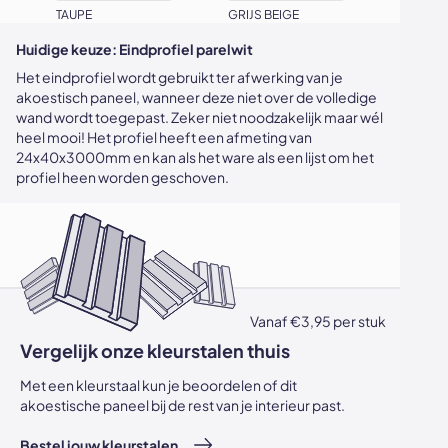
TAUPE
GRIJS BEIGE
Huidige keuze:
Eindprofiel parelwit
Het eindprofiel wordt gebruikt ter afwerking van je
akoestisch paneel, wanneer deze niet over de volledige
wand wordt toegepast. Zeker niet noodzakelijk maar wél
heel mooi! Het profiel heeft een afmeting van
24x40x3000mm en kan als het ware als een lijst om het
profiel heen worden geschoven.
Vanaf €3,95 per stuk
Vergelijk onze kleurstalen thuis
Met een kleurstaal kun je beoordelen of dit
akoestische paneel bij de rest van je interieur past.
Bestel jouw kleurstalen