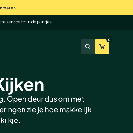
 inmeten.
te service tot in de puntjes
et tevreden? Geld terug
0
Zoeken
Winkelmand
ijken
g. Open deur dus om met
ringen zie je hoe makkelijk
kijkje.