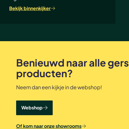
Bekijk binnenkijker
Benieuwd naar alle ger
producten?
Neem dan een kijkje in de webshop!
Webshop
Of kom naar onze showrooms