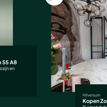
n S5 A8
zijn en
Hilversum
Kopen Zo
Pui met dub