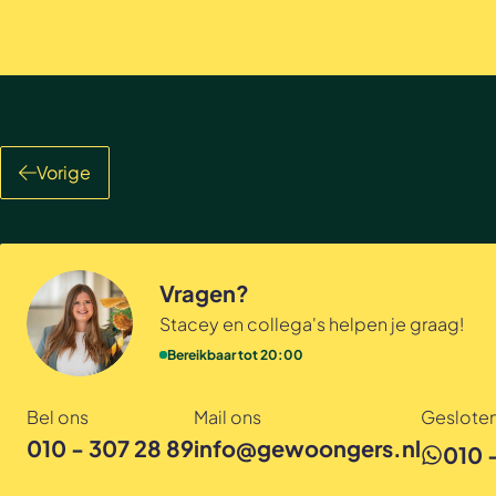
Vorige
Vragen?
Stacey en collega's helpen je graag!
Bereikbaar tot 20:00
Bel ons
Mail ons
Gesloten
010 - 307 28 89
info@gewoongers.nl
010 