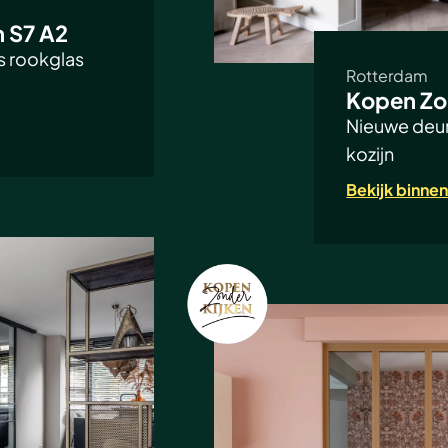
 S7 A2
s rookglas
Rotterdam
Kopen Zo
Nieuwe deur
kozijn
Bekijk binnen