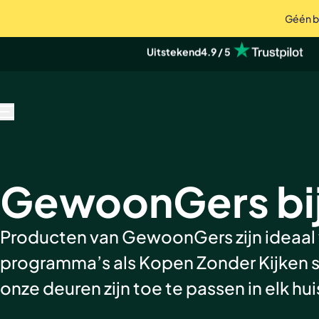
Géén bo
op Trustpilot
Uitstekend
4.9 / 5
Deuren, wanden en akoestische pane
MENU
GewoonGers bij
Producten van GewoonGers zijn ideaal
programma’s als Kopen Zonder Kijken s
onze deuren zijn toe te passen in elk hu