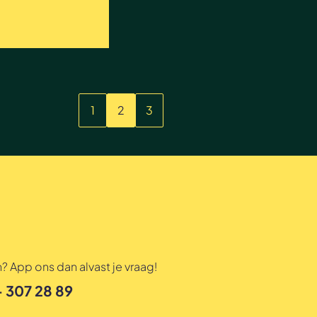
1
2
3
? App ons dan alvast je vraag!
- 307 28 89