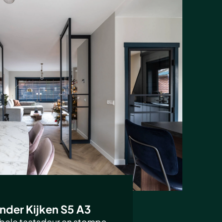
nder Kijken S5 A3
bele taatsdeur en stompe