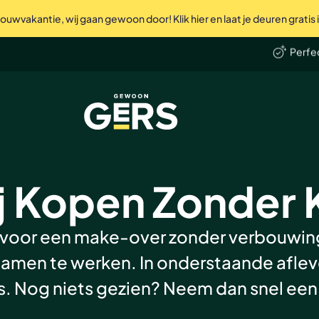
uwvakantie, wij gaan gewoon door! Klik hier en laat je deuren gratis
Perfec
len
Ni
GewoonGers
 Kopen Zonder K
 voor een make-over zonder verbouwin
amen te werken. In onderstaande afleve
is. Nog niets gezien? Neem dan snel een 