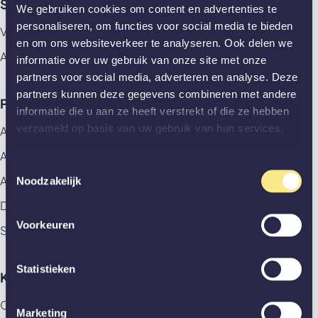
Showrooms
We gebruiken cookies om content en advertenties te
personaliseren, om functies voor social media te bieden
Vlaardingen
en om ons websiteverkeer te analyseren. Ook delen we
Amsterdam
informatie over uw gebruik van onze site met onze
partners voor social media, adverteren en analyse. Deze
partners kunnen deze gegevens combineren met andere
Producten
informatie die u aan ze heeft verstrekt of die ze hebben
verzameld op basis van uw gebruik van hun services.
Alle producten
Aluminium deuren
Toestemmingsselectie
Akoestische panelen
Noodzakelijk
Deuren
Voorkeuren
Stalen deuren
Statistieken
Klantenservice
Contact
Marketing