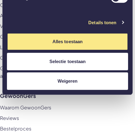
Offerte aanvragen
Afspraak aan huis maken
Details tonen
Veelgestelde vragen
GewoonZeker
Alles toestaan
Levering & betaling
Garantievoorwaarden & Herroepingsrecht
Selectie toestaan
Garantievoorwaarden & Herroepingsrecht
akoestische panelen
Weigeren
GewoonGers
Waarom GewoonGers
Reviews
Bestelproces