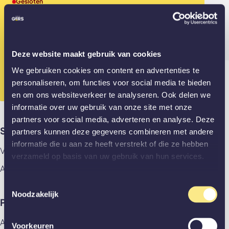
Gesloten
Mail ons
info@gewoongers.nl
Deze website maakt gebruik van cookies
Gesloten? App ons dan alvast je vraag!
We gebruiken cookies om content en advertenties te
010 - 307 28 89
personaliseren, om functies voor social media te bieden
en om ons websiteverkeer te analyseren. Ook delen we
informatie over uw gebruik van onze site met onze
partners voor social media, adverteren en analyse. Deze
Showrooms
partners kunnen deze gegevens combineren met andere
informatie die u aan ze heeft verstrekt of die ze hebben
Vlaardingen
verzameld op basis van uw gebruik van hun services.
Amsterdam
Toestemmingsselectie
Noodzakelijk
Producten
Alle producten
Voorkeuren