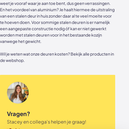
weet je vooraf waar je aan toe bent, dus geen verrassingen.
Akoestische panelen
Stalen schuifdeuren
En het voordeel van aluminium? Je haalt hiermee de uitstraling
van een
stalen deur
in huis zonder daar al te veel moeite voor
Kleurstalen akoestische panelen
Stalen wanden
te hoeven doen. Voor sommige stalen deuren is er namelijk
een aangepaste constructie nodig óf kan er niet gewerkt
Sample sale
Stalen binnendeuren
worden met
stalen deuren voor in het bestaande kozijn
vanwege het gewicht.
Accessoires
Akoestische panelen
Wil je weten wat onze deuren kosten? Bekijk
alle producten
in
GewoonGers deuren outlet
de webshop.
Veelgestelde vragen
Vragen?
Stacey en collega's helpen je graag!