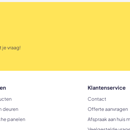
 je vraag!
en
Klantenservice
ucten
Contact
m deuren
Offerte aanvragen
che panelen
Afspraak aan huis 
Veelgestelde vrag