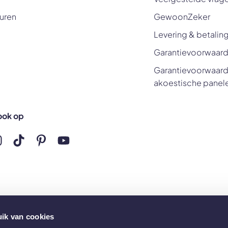
uren
GewoonZeker
Levering & betalin
Garantievoorwaard
Garantievoorwaard
akoestische panel
ook op
ns op Facebook
olg ons op Instagram
Volg ons op TikTok
Volg ons op Pinterest
Volg ons op YouTube
ik van cookies