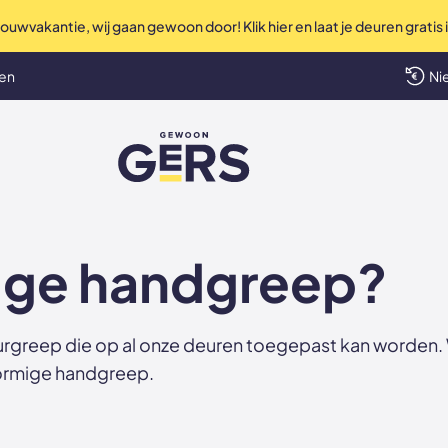
uwvakantie, wij gaan gewoon door! Klik hier en laat je deuren gratis
Perfec
len
Ni
GewoonGers
mige handgreep?
greep die op al onze deuren toegepast kan worden. Wil
ormige handgreep
.