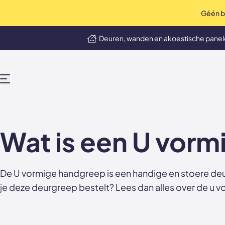
Géén bo
op Trustpilot
Uitstekend
4.9 / 5
Deuren, wanden en akoestische pane
MENU
Wat is een U vor
De U vormige handgreep is een handige en stoere deur
je deze deurgreep bestelt? Lees dan alles over de
u v