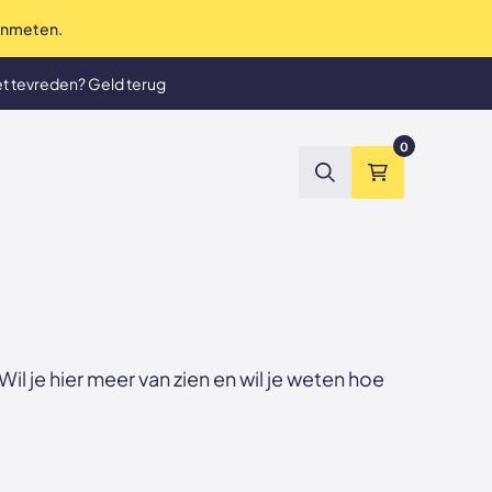
 inmeten.
te service tot in de puntjes
et tevreden? Geld terug
0
Zoeken
Winkelmand
 je hier meer van zien en wil je weten hoe