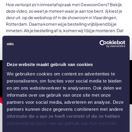
Hoe verloopt zo'n inmeetafspraak met GewoonGers? Bekijk
deze video, zo weet je meteen waar je aan toe bent. Jij kiest je
deur uit, op de webshop óf in de showroom in Vlaardingen,
Rotterdam. Daarna komen wij je bestelling vrijblijvend bij je
inmeten. Als je bestelling af is, komen wij 't bij je monteren. Dat
alles voor een vaste prijs. Geen onverwachte kosten achteraf
én jij hoeft geen moeite te doen! Jij kiest je deur uit, wij doen de
rest.
Deze website maakt gebruik van cookies
We gebruiken cookies om content en advertenties te
personaliseren, om functies voor social media te bieden
en om ons websiteverkeer te analyseren. Ook delen we
informatie over uw gebruik van onze site met onze
partners voor social media, adverteren en analyse. Deze
partners kunnen deze gegevens combineren met andere
informatie die u aan ze heeft verstrekt of die ze hebben
verzameld op basis van uw gebruik van hun services.
Veel gestelde vragen over