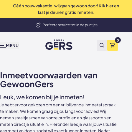
Géén bouwvakantie, wij gaan gewoon door! Klik hier en
op Trustpilot
Uitstekend
4.9 / 5
laat je deuren gratis inmeten.
elmand
Perfecte service tot in de puntjes
Onze producten
Inspiratie & advies
Bekend van tv
Wij zijn Gers
Contact
Showrooms
Deuren, wanden en akoestische panelen
0
GewoonGers
Alle producten
Binnenkijken
vtwonen
Waarom GewoonGers
Neem contact op
Showroom & fabriek Vlaardingen
MENU
Zoeken
Winkelma
Niet tevreden? Geld terug
Deuren in bestaand kozijn
Blog
Kopen Zonder Kijken
Bestelproces
WhatsApp
Showroom Amsterdam
Deuren met kozijn
Keuzehulp
Levering & betaling
Terugbelafspraak
Inmeetvoorwaarden van
GewoonGers
Taatsdeuren
Advies video's
Wij zijn GewoonGers
Afspraak aan huis
Leuk, we komen bij je inmeten!
Schuifdeuren
Stalen deuren
Team
Offerte aanvragen
Je hebt ervoor gekozen om een vrijblijvende inmeetafspraak
Deur- wand combinaties
Stalen opdekdeuren
Vacatures
Showrooms
te maken. We komen graag bij jou langs voor advies! Wij
nemen staaltjes mee van onze profielen en glassoorten en
Wanden
Stalen taatsdeuren
meten direct je situatie in. Hieronder lees je waar jouw situatie
aan moet voldoen, zodat wij exact kunnen inmeten. Nadat