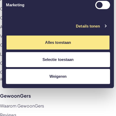
Marketing
Contact
Offerte aanvragen
Details tonen
Afspraak aan huis maken
Veelgestelde vragen
Alles toestaan
GewoonZeker
Levering & betaling
Selectie toestaan
Garantievoorwaarden & Herroepingsrecht
Garantievoorwaarden & Herroepingsrecht
Weigeren
akoestische panelen
GewoonGers
Waarom GewoonGers
Reviews