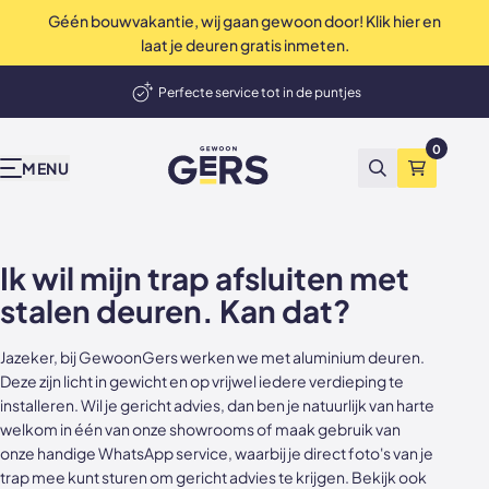
Géén bouwvakantie, wij gaan gewoon door! Klik hier en
op Trustpilot
Uitstekend
4.9 / 5
laat je deuren gratis inmeten.
elmand
Perfecte service tot in de puntjes
Onze producten
Inspiratie & advies
Bekend van tv
Wij zijn Gers
Contact
Showrooms
Deuren, wanden en akoestische panelen
0
GewoonGers
Alle producten
Binnenkijken
vtwonen
Waarom GewoonGers
Neem contact op
Showroom & fabriek Vlaardingen
MENU
Zoeken
Winkelma
Niet tevreden? Geld terug
Deuren in bestaand kozijn
Blog
Kopen Zonder Kijken
Bestelproces
WhatsApp
Showroom Amsterdam
Deuren met kozijn
Keuzehulp
Levering & betaling
Terugbelafspraak
Ik wil mijn trap afsluiten met
stalen deuren. Kan dat?
Taatsdeuren
Advies video's
Wij zijn GewoonGers
Afspraak aan huis
Jazeker, bij GewoonGers werken we met aluminium deuren.
Schuifdeuren
Stalen deuren
Team
Offerte aanvragen
Deze zijn licht in gewicht en op vrijwel iedere verdieping te
installeren. Wil je gericht advies, dan ben je natuurlijk van harte
Deur- wand combinaties
Stalen opdekdeuren
Vacatures
Showrooms
welkom in één van onze
showrooms
of maak gebruik van
onze handige
WhatsApp
service, waarbij je direct foto's van je
Wanden
Stalen taatsdeuren
trap mee kunt sturen om gericht advies te krijgen. Bekijk ook