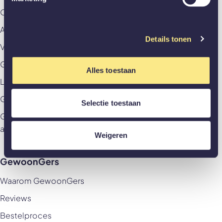
Offerte aanvragen
Afspraak aan huis maken
Details tonen
Veelgestelde vragen
GewoonZeker
Alles toestaan
Levering & betaling
Garantievoorwaarden & Herroepingsrecht
Selectie toestaan
Garantievoorwaarden & Herroepingsrecht
akoestische panelen
Weigeren
GewoonGers
Waarom GewoonGers
Reviews
Bestelproces