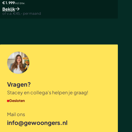
€ 1.999
incl. btw.
Bekijk
of v.a. €45,- per maand
Vragen?
Stacey en collega's helpen je graag!
Gesloten
Mail ons
info@gewoongers.nl