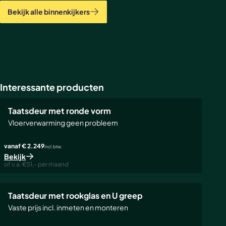
Bekijk alle binnenkijkers
Interessante producten
POPULAIR
Taatsdeur met ronde vorm
Vloerverwarming geen probleem
vanaf
€ 2.249
incl. btw.
Bekijk
of v.a. €51,- per maand
Taatsdeur met rookglas en U greep
Vaste prijs incl. inmeten en monteren