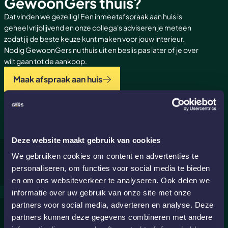
GewoonGers thuis?
Dat vinden we gezellig! Een inmeetafspraak aan huis is
geheel vrijblijvend en onze collega's adviseren je meteen
zodat jij de beste keuze kunt maken voor jouw interieur.
Nodig GewoonGers nu thuis uit en beslis pas later of je over
wilt gaan tot de aankoop.
Maak afspraak aan huis
Deze website maakt gebruik van cookies
Wat is een staatsdeur of bedoel je
We gebruiken cookies om content en advertenties te
taatsdeur?
personaliseren, om functies voor social media te bieden
en om ons websiteverkeer te analyseren. Ook delen we
Veel mensen zoeken op staatsdeur, maar bedoelen
informatie over uw gebruik van onze site met onze
taatsdeur. Een taatsdeur valt niet in een kozijn. Maar in
partners voor social media, adverteren en analyse. Deze
een speciaal afgewerkte deuropening. Doordat de
Valt een taatsdeur automatisch dicht?
partners kunnen deze gegevens combineren met andere
taatsdeur aan de onderkant en bovenkant scharniert,