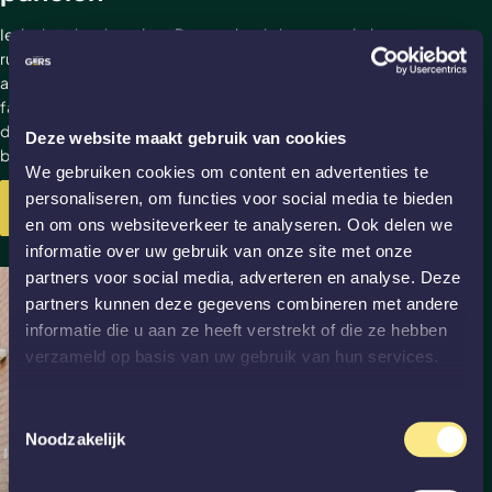
Ieder interieur is anders. Daarom kun je in onze webshop een
ruime keuze vinden aan binnendeuren, wanden en
akoestische panelen. Alles wordt gemaakt in onze eigen
fabriek in Vlaardingen. Zo kunnen we de kwaliteit garanderen
die we beloven. Kom gerust een keertje kijken óf plaats je
Deze website maakt gebruik van cookies
bestelling in de webshop.
We gebruiken cookies om content en advertenties te
personaliseren, om functies voor social media te bieden
Bekijk alle producten
en om ons websiteverkeer te analyseren. Ook delen we
informatie over uw gebruik van onze site met onze
partners voor social media, adverteren en analyse. Deze
partners kunnen deze gegevens combineren met andere
informatie die u aan ze heeft verstrekt of die ze hebben
verzameld op basis van uw gebruik van hun services.
Toestemmingsselectie
Noodzakelijk