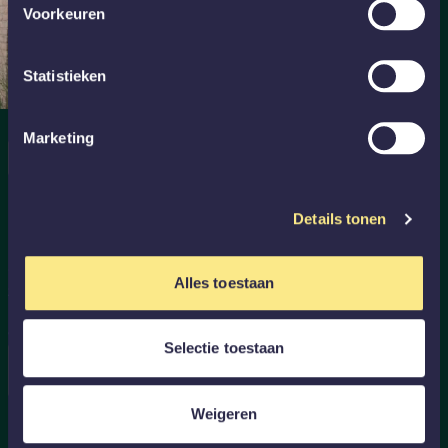
Voorkeuren
Statistieken
Marketing
GRATIS AFSPRAAK AAN HUIS
Meteen een adviseur van
GewoonGers thuis?
Details tonen
Dat vinden we gezellig! Een inmeetafspraak aan huis is
geheel vrijblijvend en onze collega's adviseren je meteen
Alles toestaan
zodat jij de beste keuze kunt maken voor jouw interieur.
Nodig GewoonGers nu thuis uit en beslis pas later of je over
wilt gaan tot de aankoop.
Selectie toestaan
Maak afspraak aan huis
Weigeren