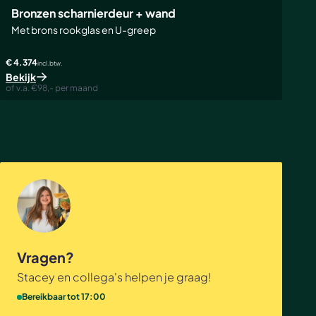
Bronzen scharnierdeur + wand
Met brons rookglas en U-greep
€ 4.374
incl. btw.
Bekijk
of v.a. €98,- per maand
Vragen?
Stacey en collega's helpen je graag!
Bereikbaar tot 17:00