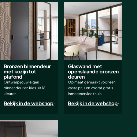
Bronzen binnendeur
Glaswand met
met kozijn tot
openslaande bronzen
plafond
deuren
Ontwerp jouw eigen
Op maat gemaakt voor een
binnendeur en kies uit 16
vaste prijs en vooraf gratis
kleuren.
inmeetservice thuis.
Bekijk in de webshop
Bekijk in de webshop