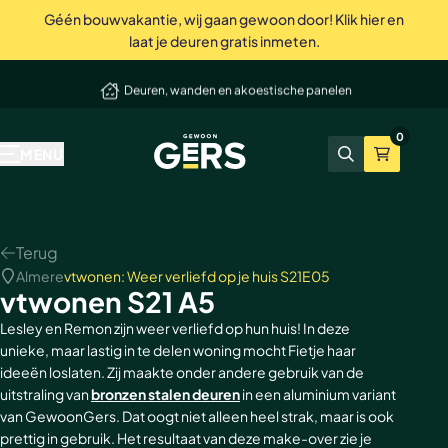
Géén bouwvakantie, wij gaan gewoon door! Klik hier en
Perfecte service tot in de puntjes
laat je deuren gratis inmeten.
elmand
Deuren, wanden en akoestische panelen
Onze producten
Inspiratie & advies
Bekend van tv
Wij zijn Gers
Contact
Showrooms
Niet tevreden? Geld terug
0
GewoonGers
Alle producten
Binnenkijken
vtwonen
Waarom GewoonGers
Neem contact op
Showroom & fabriek Vlaardingen
MENU
Zoeken
Winkelma
Deuren in bestaand kozijn
Blog
Kopen Zonder Kijken
Bestelproces
WhatsApp
Showroom Amsterdam
Deuren met kozijn
Keuzehulp
Levering & betaling
Terugbelafspraak
Terug
Almere
vtwonen: Weer verliefd op je huis S21E05
Taatsdeuren
Advies video's
Wij zijn GewoonGers
Afspraak aan huis
vtwonen S21 A5
Schuifdeuren
Stalen deuren
Team
Offerte aanvragen
Lesley en Remon zijn weer verliefd op hun huis! In deze
unieke, maar lastig in te delen woning mocht Fietje haar
ideeën loslaten. Zij maakte onder andere gebruik van de
Deur- wand combinaties
Stalen opdekdeuren
Vacatures
Showrooms
uitstraling van
bronzen stalen deuren
in een aluminium variant
van GewoonGers. Dat oogt niet alleen heel strak, maar is ook
Wanden
Stalen taatsdeuren
prettig in gebruik. Het resultaat van deze make-over zie je