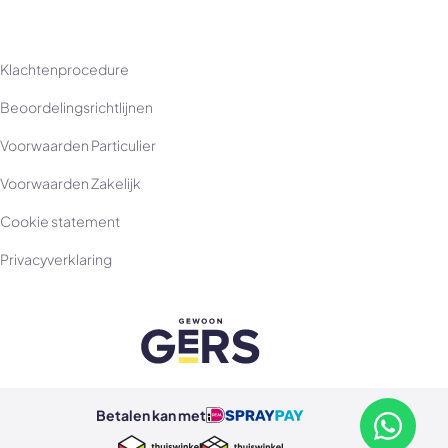
Klachtenprocedure
Beoordelingsrichtlijnen
Voorwaarden Particulier
Voorwaarden Zakelijk
Cookie statement
Privacyverklaring
Betalen kan met
Betalen kan met ideal
Betalen kan met spraypay
Neem con