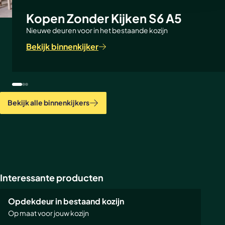
website.
Kopen Zonder Kijken S6 A5
Nieuwe deuren voor in het bestaande kozijn
Bekijk binnenkijker
Bekijk alle binnenkijkers
Interessante producten
POPULAIR
Opdekdeur in bestaand kozijn
Op maat voor jouw kozijn