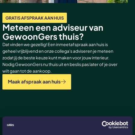
GRATIS AFSPRAAK AAN HUIS
Meteen een adviseur van
GewoonGers thuis?
Dat vinden we gezellig! Een inmeetafspraak aan huis is
geheel vrijblijvend en onze collega's adviseren je meteen
zodat jij de beste keuze kunt maken voor jouw interieur.
Nodig GewoonGers nu thuis uit en beslis pas later of je over
wilt gaan tot de aankoop.
Maak afspraak aan huis
Wat zijn de voordelen van een
schuifdeur?