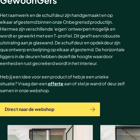
GewoonGers
Het raamwerk en de schuifdeur zijn handgemaakt en op
elkaar afgestemd binnen onze Onbegrensd productlijn.
Hiermee zijn verschillende 'eigen' ontwerpen mogelijk en
wordt er gewerkt met een T-profiel. Dit geeft een robuuste
uitstraling aan je glaswand. De schuifdeur en opdekdeur zijn
qua ontwerp en belijning op elkaar afgestemd. De horizontale
liggers in de deuren hebben dezelfde hoogte waardoor
eenheid en rust gecreëerd wordt in het interieur.
Heb jij een idee voor een product of heb je een unieke
situatie? Vraag dan een
offerte
aan of stel je wand of deur zelf
samen in onze webshop.
Direct naar de webshop