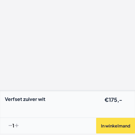
Verfset zuiver wit
€175,-
1
In winkelmand