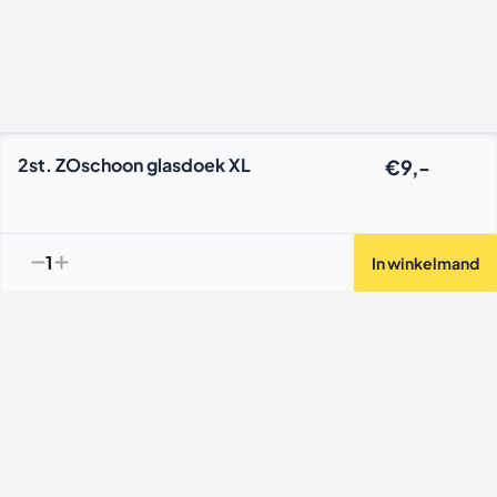
2st. ZOschoon glasdoek XL
€9,-
1
In winkelmand