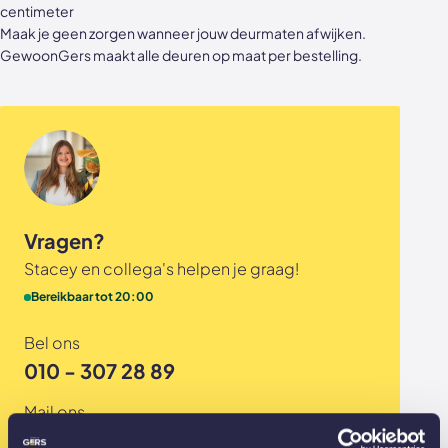
centimeter
Akoestische panelen
Stalen schuifdeuren
Maak je geen zorgen wanneer jouw deurmaten afwijken.
GewoonGers maakt alle deuren op maat per bestelling.
Kleurstalen akoestische panelen
Stalen wanden
Sample sale
Stalen binnendeuren
Accessoires
Akoestische panelen
GewoonGers deuren outlet
Vragen?
Veelgestelde vragen
Stacey en collega's helpen je graag!
Bereikbaar tot 20:00
Bel ons
010 - 307 28 89
Mail ons
info@gewoongers.nl