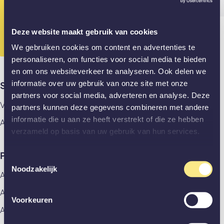
Gesloten? App ons dan alvast je vraag!
010 - 307 28 89
Deze website maakt gebruik van cookies
We gebruiken cookies om content en advertenties te
personaliseren, om functies voor social media te bieden
en om ons websiteverkeer te analyseren. Ook delen we
informatie over uw gebruik van onze site met onze
Showrooms
partners voor social media, adverteren en analyse. Deze
Vlaardingen
partners kunnen deze gegevens combineren met andere
informatie die u aan ze heeft verstrekt of die ze hebben
Amsterdam
verzameld op basis van uw gebruik van hun services.
Producten
Toestemmingsselectie
Noodzakelijk
Alle producten
Aluminium deuren
Voorkeuren
Akoestische panelen