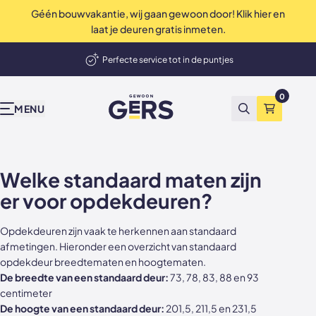
Géén bouwvakantie, wij gaan gewoon door! Klik hier en
op Trustpilot
Uitstekend
4.9 / 5
laat je deuren gratis inmeten.
elmand
Perfecte service tot in de puntjes
Onze producten
Inspiratie & advies
Bekend van tv
Wij zijn Gers
Contact
Showrooms
Deuren, wanden en akoestische panelen
0
GewoonGers
Alle producten
Binnenkijken
vtwonen
Waarom GewoonGers
Neem contact op
Showroom & fabriek Vlaardingen
MENU
Zoeken
Winkelma
Niet tevreden? Geld terug
Deuren in bestaand kozijn
Blog
Kopen Zonder Kijken
Bestelproces
WhatsApp
Showroom Amsterdam
Deuren met kozijn
Keuzehulp
Levering & betaling
Terugbelafspraak
Welke standaard maten zijn
er voor opdekdeuren?
Taatsdeuren
Advies video's
Wij zijn GewoonGers
Afspraak aan huis
Opdekdeuren zijn vaak te herkennen aan standaard
Schuifdeuren
Stalen deuren
Team
Offerte aanvragen
afmetingen. Hieronder een overzicht van standaard
opdekdeur breedtematen en hoogtematen.
Deur- wand combinaties
Stalen opdekdeuren
Vacatures
Showrooms
De breedte van een standaard deur:
73, 78, 83, 88 en 93
centimeter
Wanden
Stalen taatsdeuren
De hoogte van een standaard deur:
201,5, 211,5 en 231,5