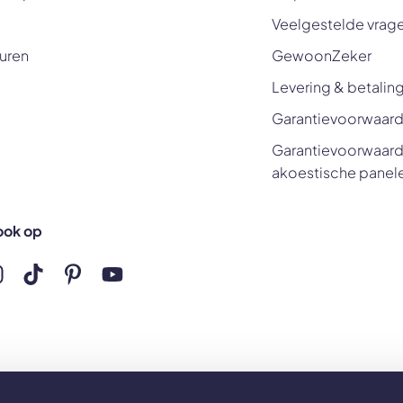
Veelgestelde vrag
uren
GewoonZeker
Levering & betalin
Garantievoorwaard
Garantievoorwaard
akoestische panel
ook op
ns op Facebook
olg ons op Instagram
Volg ons op TikTok
Volg ons op Pinterest
Volg ons op YouTube