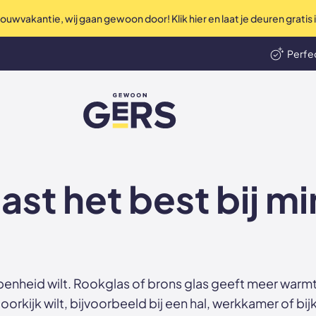
uwvakantie, wij gaan gewoon door! Klik hier en laat je deuren gratis
Perfec
len
Ni
GewoonGers
st het best bij mi
 openheid wilt. Rookglas of brons glas geeft meer warm
orkijk wilt, bijvoorbeeld bij een hal, werkkamer of bi