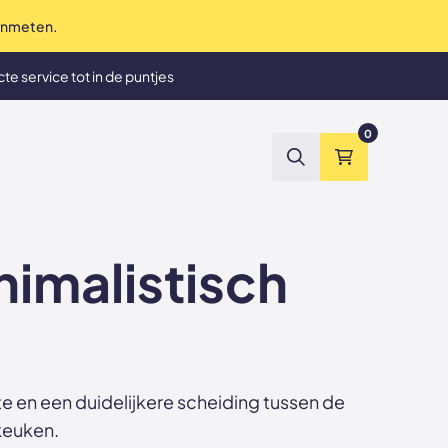
 inmeten.
te service tot in de puntjes
et tevreden? Geld terug
0
Zoeken
Winkelmand
nimalistisch
te en een duidelijkere scheiding tussen de
jkeuken.