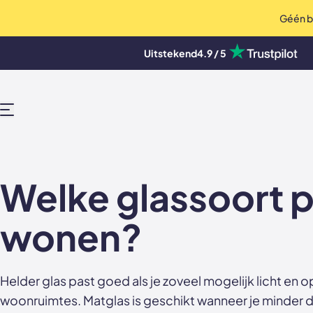
Géén bo
op Trustpilot
Uitstekend
4.9 / 5
Deuren, wanden en akoestische pane
MENU
Welke glassoort pa
wonen?
Helder glas past goed als je zoveel mogelijk licht en
woonruimtes. Matglas is geschikt wanneer je minder do