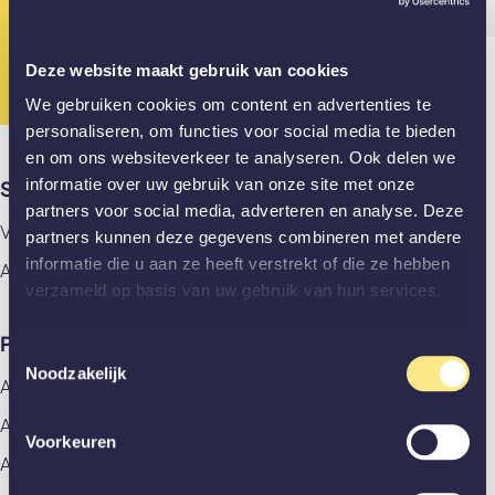
Gesloten? App ons dan alvast je vraag!
010 - 307 28 89
Deze website maakt gebruik van cookies
We gebruiken cookies om content en advertenties te
personaliseren, om functies voor social media te bieden
en om ons websiteverkeer te analyseren. Ook delen we
informatie over uw gebruik van onze site met onze
Showrooms
partners voor social media, adverteren en analyse. Deze
Vlaardingen
partners kunnen deze gegevens combineren met andere
informatie die u aan ze heeft verstrekt of die ze hebben
Amsterdam
verzameld op basis van uw gebruik van hun services.
Producten
Toestemmingsselectie
Noodzakelijk
Alle producten
Aluminium deuren
Voorkeuren
Akoestische panelen