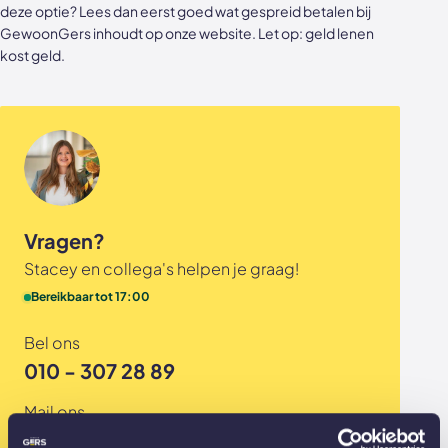
deze optie? Lees dan eerst goed wat
gespreid betalen bij
Akoestische panelen
Stalen schuifdeuren
GewoonGers
inhoudt op onze website. Let op: geld lenen
kost geld.
Kleurstalen akoestische panelen
Stalen wanden
Sample sale
Stalen binnendeuren
Accessoires
Akoestische panelen
GewoonGers deuren outlet
Vragen?
Veelgestelde vragen
Stacey en collega's helpen je graag!
Bereikbaar tot 17:00
Bel ons
010 - 307 28 89
Mail ons
info@gewoongers.nl