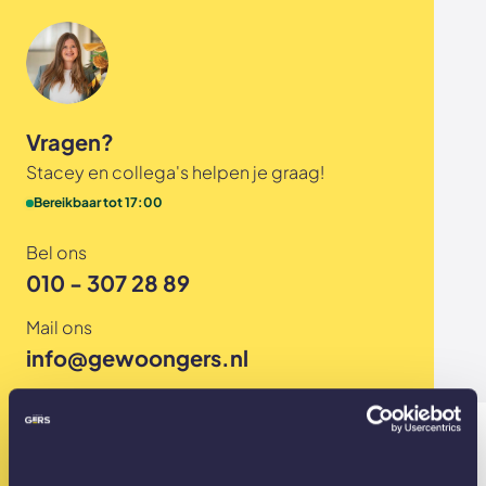
Akoestische panelen
Stalen schuifdeuren
Kleurstalen akoestische panelen
Stalen wanden
Sample sale
Stalen binnendeuren
Vragen?
Accessoires
Akoestische panelen
Stacey en collega's helpen je graag!
Bereikbaar tot 17:00
GewoonGers deuren outlet
Bel ons
Veelgestelde vragen
010 - 307 28 89
Mail ons
info@gewoongers.nl
Gesloten? App ons dan alvast je vraag!
010 - 307 28 89