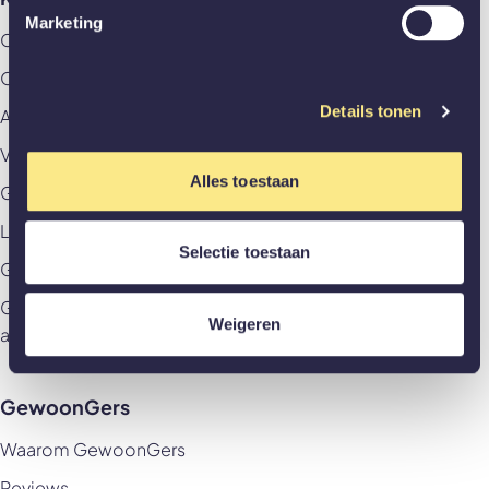
Marketing
Contact
Offerte aanvragen
Details tonen
Afspraak aan huis maken
Veelgestelde vragen
Alles toestaan
GewoonZeker
Levering & betaling
Selectie toestaan
Garantievoorwaarden & Herroepingsrecht
Garantievoorwaarden & Herroepingsrecht
Weigeren
akoestische panelen
GewoonGers
Waarom GewoonGers
Reviews