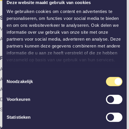
Deze website maakt gebruik van cookies
We gebruiken cookies om content en advertenties te
Showrooms
personaliseren, om functies voor social media te bieden
en om ons websiteverkeer te analyseren. Ook delen we
Vlaardingen
informatie over uw gebruik van onze site met onze
Amsterdam
partners voor social media, adverteren en analyse. Deze
partners kunnen deze gegevens combineren met andere
informatie die u aan ze heeft verstrekt of die ze hebben
Producten
verzameld op basis van uw gebruik van hun services.
Alle producten
Toestemmingsselectie
Aluminium deuren
Noodzakelijk
Akoestische panelen
Deuren
Voorkeuren
Stalen deuren
Statistieken
Klantenservice