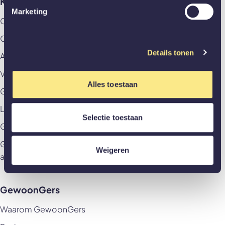
Klantenservice
Marketing
Contact
Offerte aanvragen
Details tonen
Afspraak aan huis maken
Veelgestelde vragen
Alles toestaan
GewoonZeker
Levering & betaling
Selectie toestaan
Garantievoorwaarden & Herroepingsrecht
Garantievoorwaarden & Herroepingsrecht
Weigeren
akoestische panelen
GewoonGers
Waarom GewoonGers