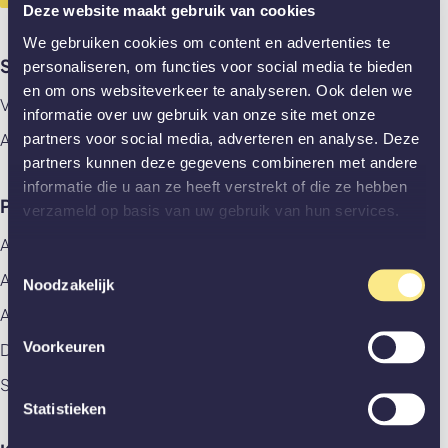
Deze website maakt gebruik van cookies
We gebruiken cookies om content en advertenties te
Showrooms
personaliseren, om functies voor social media te bieden
en om ons websiteverkeer te analyseren. Ook delen we
Vlaardingen
informatie over uw gebruik van onze site met onze
Amsterdam
partners voor social media, adverteren en analyse. Deze
partners kunnen deze gegevens combineren met andere
informatie die u aan ze heeft verstrekt of die ze hebben
Producten
verzameld op basis van uw gebruik van hun services.
Alle producten
Toestemmingsselectie
Aluminium deuren
Noodzakelijk
Akoestische panelen
Voorkeuren
Deuren
Stalen deuren
Statistieken