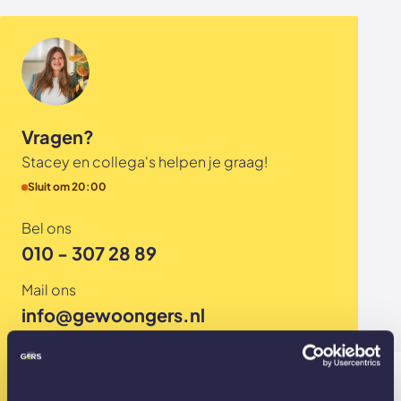
Akoestische panelen
Stalen schuifdeuren
Kleurstalen akoestische panelen
Stalen wanden
Sample sale
Stalen binnendeuren
Vragen?
Accessoires
Akoestische panelen
Stacey en collega's helpen je graag!
GewoonGers deuren outlet
Sluit om 20:00
Veelgestelde vragen
Bel ons
010 - 307 28 89
Mail ons
info@gewoongers.nl
Gesloten? App ons dan alvast je vraag!
010 - 307 28 89