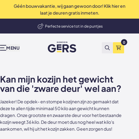
Géén bouwvakantie, wij gaan gewoon door! Klik hier en
op Trustpilot
Uitstekend
4.9 / 5
laat je deuren gratis inmeten.
elmand
Perfecte service tot in de puntjes
Onze producten
Inspiratie & advies
Bekend van tv
Wij zijn Gers
Contact
Showrooms
Deuren, wanden en akoestische panelen
0
GewoonGers
Alle producten
Binnenkijken
vtwonen
Waarom GewoonGers
Neem contact op
Showroom & fabriek Vlaardingen
MENU
Zoeken
Winkelma
Niet tevreden? Geld terug
Deuren in bestaand kozijn
Blog
Kopen Zonder Kijken
Bestelproces
WhatsApp
Showroom Amsterdam
Deuren met kozijn
Keuzehulp
Levering & betaling
Terugbelafspraak
Kan mijn kozijn het gewicht
van die 'zware deur' wel aan?
Taatsdeuren
Advies video's
Wij zijn GewoonGers
Afspraak aan huis
Jazeker! De opdek- en stompe kozijnen zijn zo gemaakt dat
Schuifdeuren
Stalen deuren
Team
Offerte aanvragen
deze te allen tijde minimaal 50 kilo aan gewicht kunnen
dragen. Onze grootste en zwaarste deur voor het bestaande
Deur- wand combinaties
Stalen opdekdeuren
Vacatures
Showrooms
kozijn weegt 36 kilo. De deur moet dus nog heel wat kilo's
aankomen, wil hij uit het kozijn zakken. Geen zorgen dus!
Wanden
Stalen taatsdeuren