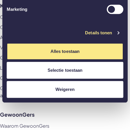
Klantenservice
Marketing
Contact
Offerte aanvragen
Details tonen
Afspraak aan huis maken
Veelgestelde vragen
Alles toestaan
GewoonZeker
Levering & betaling
Selectie toestaan
Garantievoorwaarden & Herroepingsrecht
Garantievoorwaarden & Herroepingsrecht
Weigeren
akoestische panelen
GewoonGers
Waarom GewoonGers