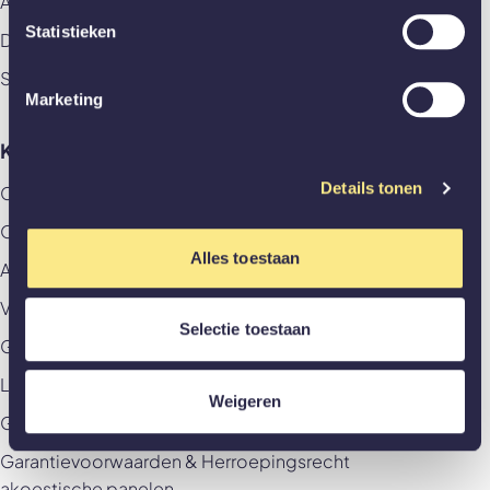
Akoestische panelen
Statistieken
Deuren
Stalen deuren
Marketing
Klantenservice
Details tonen
Contact
Offerte aanvragen
Alles toestaan
Afspraak aan huis maken
Veelgestelde vragen
Selectie toestaan
GewoonZeker
Levering & betaling
Weigeren
Garantievoorwaarden & Herroepingsrecht
Garantievoorwaarden & Herroepingsrecht
akoestische panelen