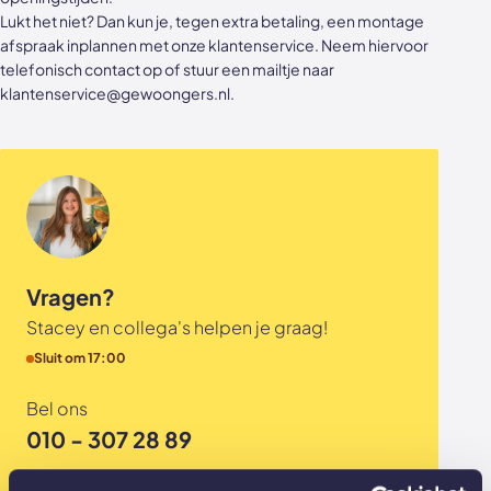
Akoestische panelen
Stalen schuifdeuren
Lukt het niet? Dan kun je, tegen extra betaling, een montage
afspraak inplannen met onze klantenservice. Neem hiervoor
telefonisch contact op of stuur een mailtje naar
Kleurstalen akoestische panelen
Stalen wanden
klantenservice@gewoongers.nl.
Sample sale
Stalen binnendeuren
Accessoires
Akoestische panelen
GewoonGers deuren outlet
Veelgestelde vragen
Vragen?
Stacey en collega's helpen je graag!
Sluit om 17:00
Bel ons
010 - 307 28 89
Mail ons