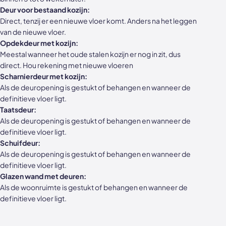
Akoestische panelen
Stalen schuifdeuren
Deur voor bestaand kozijn:
Direct, tenzij er een nieuwe vloer komt. Anders na het leggen
van de nieuwe vloer.
Kleurstalen akoestische panelen
Stalen wanden
Opdekdeur met kozijn:
Meestal wanneer het oude stalen kozijn er nog in zit, dus
Sample sale
Stalen binnendeuren
direct. Hou rekening met nieuwe vloeren
Scharnierdeur met kozijn:
Accessoires
Akoestische panelen
Als de deuropening is gestukt of behangen en wanneer de
definitieve vloer ligt.
GewoonGers deuren outlet
Taatsdeur:
Als de deuropening is gestukt of behangen en wanneer de
Veelgestelde vragen
definitieve vloer ligt.
Schuifdeur:
Als de deuropening is gestukt of behangen en wanneer de
definitieve vloer ligt.
Glazen wand met deuren:
Als de woonruimte is gestukt of behangen en wanneer de
definitieve vloer ligt.