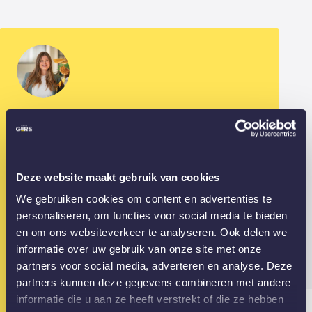
Vragen?
Stacey en collega's helpen je graag!
Bereikbaar tot 17:00
Deze website maakt gebruik van cookies
Bel ons
We gebruiken cookies om content en advertenties te
010 - 307 28 89
personaliseren, om functies voor social media te bieden
en om ons websiteverkeer te analyseren. Ook delen we
Mail ons
informatie over uw gebruik van onze site met onze
info@gewoongers.nl
partners voor social media, adverteren en analyse. Deze
partners kunnen deze gegevens combineren met andere
Gesloten? App ons dan alvast je vraag!
informatie die u aan ze heeft verstrekt of die ze hebben