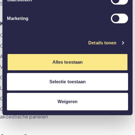
Stalen deuren
Marketing
Klantenservice
Contact
Details tonen
Offerte aanvragen
Afspraak aan huis maken
Alles toestaan
Veelgestelde vragen
GewoonZeker
Selectie toestaan
Levering & betaling
Garantievoorwaarden & Herroepingsrecht
Weigeren
Garantievoorwaarden & Herroepingsrecht
akoestische panelen