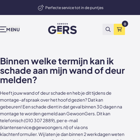
Perfecte service tot in de puntjes
elmand
Deuren, wanden en akoestische panelen
0
GewoonGers
Onze producten
Inspiratie & advies
Bekend van tv
Wij zijn Gers
Contact
Showrooms
MENU
Zoeken
Winkelma
Niet tevreden? Geld terug
Alle producten
Binnenkijken
vtwonen
Waarom GewoonGers
Neem contact op
Showroom & fabriek Vlaardingen
Binnen welke termijn kan ik
Deuren in bestaand kozijn
Blog
Kopen Zonder Kijken
Bestelproces
WhatsApp
Showroom Amsterdam
schade aan mijn wand of deur
Deuren met kozijn
Keuzehulp
Levering & betaling
Terugbelafspraak
melden?
Taatsdeuren
Advies video's
Wij zijn GewoonGers
Afspraak aan huis
Heeft jouw wand of deur schade en heb je dit tijdens de
montage-afspraak over het hoofd gezien? Dat kan
Schuifdeuren
Stalen deuren
Team
Offerte aanvragen
gebeuren! Een schade dient in dat geval binnen 30 dagen na
montage te worden gemeld aan GewoonGers. Dit kan
Deur- wand combinaties
Stalen opdekdeuren
Vacatures
Showrooms
telefonisch (010 307 2889), per e-mail
(klantenservice@gewoongers.nl) of via ons
Wanden
Stalen taatsdeuren
klachtenformulier
. Wij laten je dan binnen 2 werkdagen weten