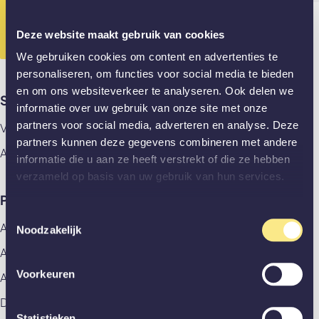
Gesloten? App ons dan alvast je vraag!
010 - 307 28 89
Deze website maakt gebruik van cookies
We gebruiken cookies om content en advertenties te
personaliseren, om functies voor social media te bieden
en om ons websiteverkeer te analyseren. Ook delen we
Showrooms
informatie over uw gebruik van onze site met onze
partners voor social media, adverteren en analyse. Deze
Vlaardingen
partners kunnen deze gegevens combineren met andere
Amsterdam
informatie die u aan ze heeft verstrekt of die ze hebben
verzameld op basis van uw gebruik van hun services.
Producten
Toestemmingsselectie
Alle producten
Noodzakelijk
Aluminium deuren
Voorkeuren
Akoestische panelen
Deuren
Statistieken