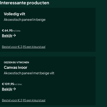
gerust door. Misschien kunnen we dan alsnog iets voor
Interessante producten
POPULAIR
elkaar betekenen. Bekijk ons huidige aanbod in de
webshop
.
Volledig vilt
Akoestisch paneel in beige
€ 64,95
incl. btw.
Bekijk
Bestel voor € 3,95 een kleurstaal
GEZIEN BIJ VTWONEN
Canvas ivoor
Akoestisch paneel met beige vilt
€ 109,95
incl. btw.
Bekijk
Bestel voor € 3,95 een kleurstaal