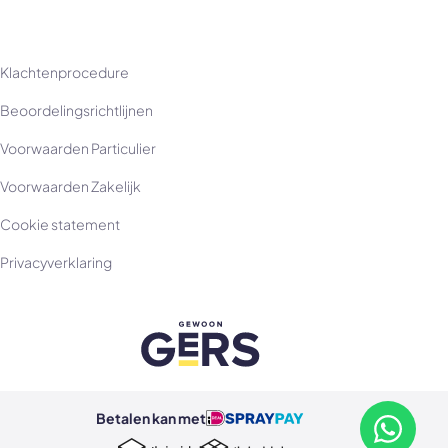
Klachtenprocedure
Beoordelingsrichtlijnen
Voorwaarden Particulier
Voorwaarden Zakelijk
Cookie statement
Privacyverklaring
Betalen kan met
Betalen kan met ideal
Betalen kan met spraypay
Neem con