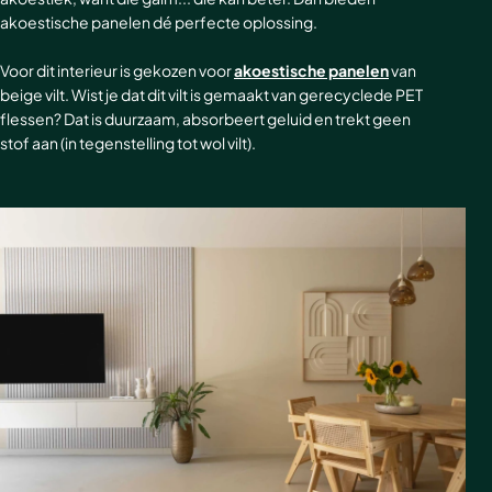
Akoestische panelen
Stalen schuifdeuren
akoestische panelen dé perfecte oplossing.
Kleurstalen akoestische panelen
Stalen wanden
Voor dit interieur is gekozen voor
akoestische panelen
van
beige vilt. Wist je dat dit vilt is gemaakt van gerecyclede PET
flessen? Dat is duurzaam, absorbeert geluid en trekt geen
Sample sale
Stalen binnendeuren
stof aan (in tegenstelling tot wol vilt).
Accessoires
Akoestische panelen
GewoonGers deuren outlet
Veelgestelde vragen