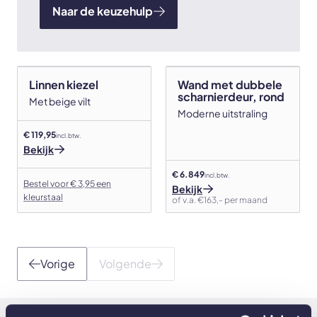
Naar de keuzehulp
Linnen kiezel
Wand met dubbele
scharnierdeur, rond
Met beige vilt
Moderne uitstraling
€ 119,95
incl. btw.
Bekijk
€ 6.849
incl. btw.
Bestel voor € 3,95 een
Bekijk
kleurstaal
of v.a. €163,- per maand
Vorige
Volgende