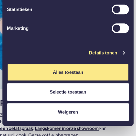
Statistieken
Marketing
Details tonen
Alles toestaan
Selectie toestaan
Persoonlijk advies
Weigeren
Zoek je iets anders of wil je gewoon samen door je wensen
heen? Geen probleem.
Vraag dan een offerte aan
of
maak
een belafspraak
.
Langskomen in onze showroom
kan
natuurlijk ook. Gerse koffie inbegrepen.