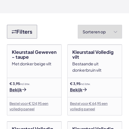
Akoestische panelen
Stalen schuifdeuren
Kleurstalen akoestische panelen
Stalen wanden
Sorteren op
Filters
Sample sale
Stalen binnendeuren
Accessoires
Akoestische panelen
Kleurstaal Geweven
Kleurstaal Volledig
- taupe
vilt
GewoonGers deuren outlet
Met donker beige vilt
Bestaande uit
donkerbruin vilt
Veelgestelde vragen
€ 3,95
€ 3,95
incl. btw.
incl. btw.
Bekijk
Bekijk
Bestel voor € 124,95 een
Bestel voor € 64,95 een
volledig paneel
volledig paneel
Kleurstaal Volledig
Kleurstaal Volledig