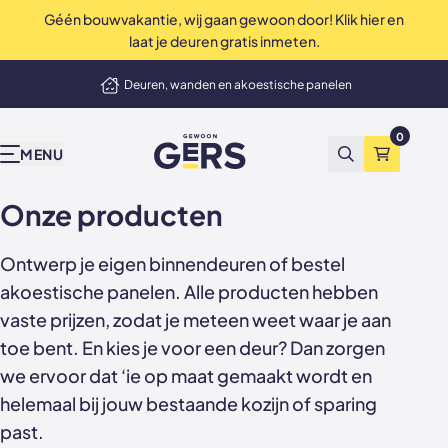
Géén bouwvakantie, wij gaan gewoon door! Klik hier en
Perfecte service tot in de puntjes
laat je deuren gratis inmeten.
elmand
Deuren, wanden en akoestische panelen
Onze producten
Inspiratie & advies
Bekend van tv
Wij zijn Gers
Contact
Showrooms
Niet tevreden? Geld terug
0
GewoonGers
Alle producten
Binnenkijken
vtwonen
Waarom GewoonGers
Neem contact op
Showroom & fabriek Vlaardingen
MENU
Zoeken
Winkelma
Deuren in bestaand kozijn
Blog
Kopen Zonder Kijken
Bestelproces
WhatsApp
Showroom Amsterdam
Onze producten
Deuren met kozijn
Keuzehulp
Levering & betaling
Terugbelafspraak
Ontwerp je eigen binnendeuren of bestel
Taatsdeuren
Advies video's
Wij zijn GewoonGers
Afspraak aan huis
akoestische panelen. Alle producten hebben
vaste prijzen, zodat je meteen weet waar je aan
Schuifdeuren
Stalen deuren
Team
Offerte aanvragen
toe bent. En kies je voor een deur? Dan zorgen
we ervoor dat ‘ie op maat gemaakt wordt en
Deur- wand combinaties
Stalen opdekdeuren
Vacatures
Showrooms
helemaal bij jouw bestaande kozijn of sparing
Wanden
Stalen taatsdeuren
past.