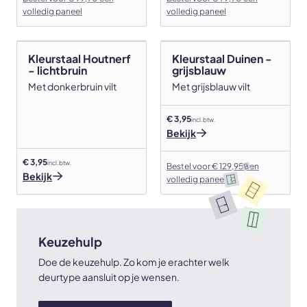
volledig paneel
volledig paneel
Kleurstaal Houtnerf
Kleurstaal Duinen -
- lichtbruin
grijsblauw
Met donkerbruin vilt
Met grijsblauw vilt
€ 3,95
incl. btw.
Bekijk
€ 3,95
incl. btw.
Bestel voor € 129,95 een
Bekijk
volledig paneel
Keuzehulp
Doe de keuzehulp. Zo kom je erachter welk
deurtype aansluit op je wensen.